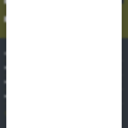
Wyrażam zgodę na otrzymywanie drogą elektroniczną na wskazany przeze
mnie adres e-mail informacji dotyczących usług świadczonych przez
Administratora. Zgoda może zostać cofnięta w każdym czasie.
Polityka
prywatności
*
O NAS
INFORMACJE
MOJE KONTO
MASZ PYTANIE?
606 841 671
Zapraszamy pon.-pt. 8.00-16.00