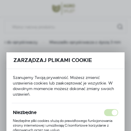
Przejdź do menu.
Przejdź do wyszukiwarki.
Przejdź do treści.
ści do opryskiwaczy
Mieszadło opryskiwacza z dyszą 3 mm
Poprzedni
Następny
ZARZĄDZAJ PLIKAMI COOKIE
Mieszadło
Szanujemy Twoją prywatność. Możesz zmienić
opryskiwacza z dyszą
ustawienia cookies lub zaakceptować je wszystkie. W
dowolnym momencie możesz dokonać zmiany swoich
ustawień.
3 mm
Niezbędne
Niezbędne pliki cookies służą do prawidłowego funkcjonowania
strony internetowej i umożliwiają Ci komfortowe korzystanie z
oferowanych przez nas usług.