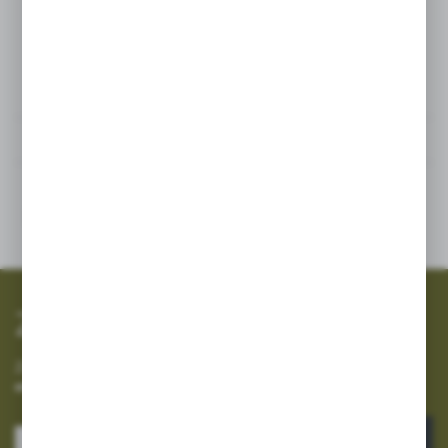
Powiązane
Inne z kategorii
SZYBKA WYSYŁKA
SZEROKI ASORTYMENT
Zapisz się do newslettera
Zapisz się do newslettera na naszym sklepie internetowym i
otrzymuj informacje o nowościach i promocjach.
ZAPISZ SIĘ