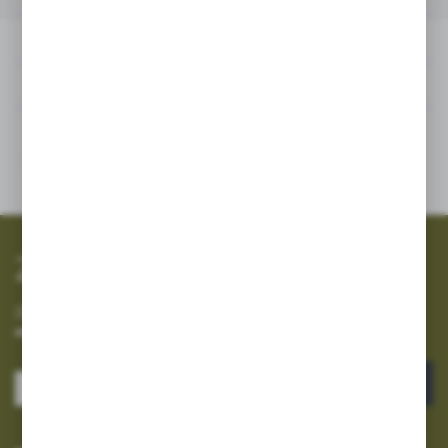
Powiązane
Inne z kategorii
SZYBKA WYSYŁKA
SZEROKI ASORTYMENT
Zapisz się do newslettera
Zapisz się do newslettera na naszym sklepie internetowym i
otrzymuj informacje o nowościach i promocjach.
ZAPISZ SIĘ
Wyrażam zgodę na otrzymywanie drogą elektroniczną na wskazany przeze