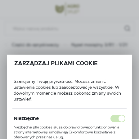
Przejdź do menu.
Przejdź do wyszukiwarki.
Przejdź do treści.
Części do opryskiwaczy
Nypel mosiężny 3/8\" - 1/2\"
Poprzedni
Następny
ZARZĄDZAJ PLIKAMI COOKIE
Nypel mosiężny 3/8\"
Szanujemy Twoją prywatność. Możesz zmienić
ustawienia cookies lub zaakceptować je wszystkie. W
- 1/2\"
dowolnym momencie możesz dokonać zmiany swoich
ustawień.
Niezbędne
Niezbędne pliki cookies służą do prawidłowego funkcjonowania
strony internetowej i umożliwiają Ci komfortowe korzystanie z
oferowanych przez nas usług.