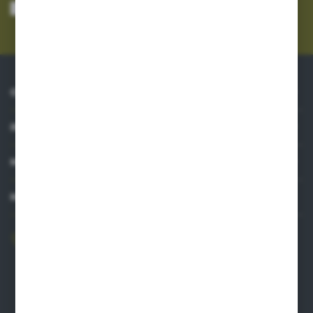
mnie adres e-mail informacji dotyczących usług świadczonych przez
Administratora. Zgoda może zostać cofnięta w każdym czasie.
Polityka
prywatności
*
O NAS
INFORMACJE
MOJE KONTO
MASZ PYTANIE?
606 841 671
Zapraszamy pon.-pt. 8.00-16.00
pw@auto-agro.com
Auto-Agro Inter Trade