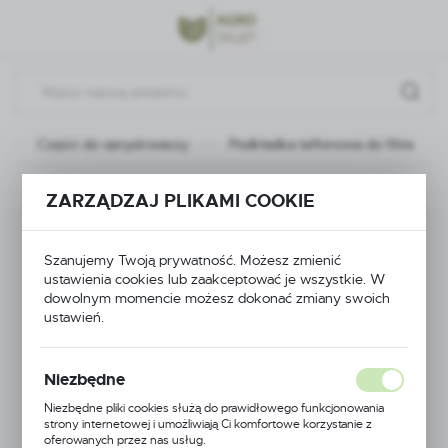
Przejdź do menu.
Przejdź do wyszukiwarki.
Przejdź do treści.
Części do opryskiwaczy
Podkładka teflonowa do filtra
Poprzedni
Następny
ZARZĄDZAJ PLIKAMI COOKIE
Podkładka teflonowa
Szanujemy Twoją prywatność. Możesz zmienić
ustawienia cookies lub zaakceptować je wszystkie. W
do filtra
dowolnym momencie możesz dokonać zmiany swoich
ustawień.
Niezbędne
Niezbędne pliki cookies służą do prawidłowego funkcjonowania
strony internetowej i umożliwiają Ci komfortowe korzystanie z
oferowanych przez nas usług.