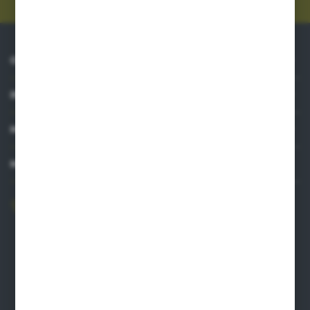
O NAS
INFORMACJE
MOJE KONTO
MASZ PYTANIE?
606 841 671
Zapraszamy pon.-pt. 8.00-16.00
pw@auto-agro.com
Auto-Agro Inter Trade
Karłowo 2
96-520 Iłów
NIP: 8341543384