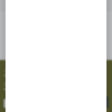
POWIĄZANE
INNE Z KATEGORII
Powiązane
Inne z kategorii
SZYBKA WYSYŁKA
SZEROKI ASORTYMENT
Zapisz się do newslettera
Zapisz się do newslettera na naszym sklepie internetowym i
otrzymuj informacje o nowościach i promocjach.
ZAPISZ SIĘ