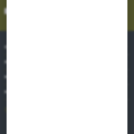
Wyrażam zgodę na otrzymywanie drogą elektroniczną na wskazany przeze
mnie adres e-mail informacji dotyczących usług świadczonych przez
Administratora. Zgoda może zostać cofnięta w każdym czasie.
Polityka
prywatności
*
O NAS
INFORMACJE
MOJE KONTO
MASZ PYTANIE?
606 841 671
Zapraszamy pon.-pt. 8.00-16.00
pw@auto-agro.com