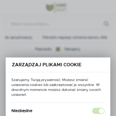
Przejdź do menu.
Przejdź do wyszukiwarki.
Przejdź do treści.
ści do opryskiwaczy
Pokrętło regulacji ciśnienia zaworu Alfa
Poprzedni
Następny
Pokrętło regulacji
ZARZĄDZAJ PLIKAMI COOKIE
ciśnienia zaworu Alfa
Szanujemy Twoją prywatność. Możesz zmienić
ustawienia cookies lub zaakceptować je wszystkie. W
dowolnym momencie możesz dokonać zmiany swoich
ustawień.
Niezbędne