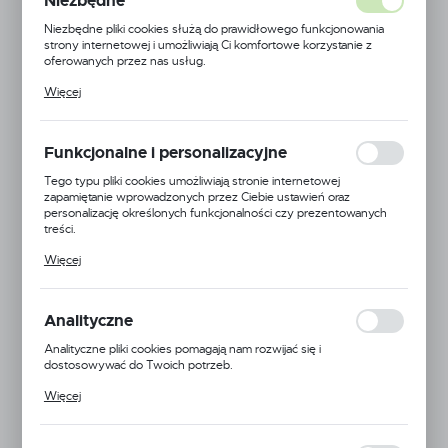
Niezbędne
Niezbędne pliki cookies służą do prawidłowego funkcjonowania
strony internetowej i umożliwiają Ci komfortowe korzystanie z
oferowanych przez nas usług.
Pliki cookies odpowiadają na podejmowane przez Ciebie działania w
Więcej
celu m.in. dostosowania Twoich ustawień preferencji prywatności,
logowania czy wypełniania formularzy. Dzięki plikom cookies
strona, z której korzystasz, może działać bez zakłóceń.
Funkcjonalne i personalizacyjne
Tego typu pliki cookies umożliwiają stronie internetowej
zapamiętanie wprowadzonych przez Ciebie ustawień oraz
personalizację określonych funkcjonalności czy prezentowanych
treści.
Dzięki tym plikom cookies możemy zapewnić Ci większy komfort
Więcej
korzystania z funkcjonalności naszej strony poprzez dopasowanie
jej do Twoich indywidualnych preferencji. Wyrażenie zgody na
funkcjonalne i personalizacyjne pliki cookies gwarantuje dostępność
większej ilości funkcji na stronie.
Analityczne
Arag
Analityczne pliki cookies pomagają nam rozwijać się i
EAN:
5900000162348
dostosowywać do Twoich potrzeb.
Cookies analityczne pozwalają na uzyskanie informacji w zakresie
Więcej
Kod produktu:
46211A40000
wykorzystywania witryny internetowej, miejsca oraz częstotliwości,
z jaką odwiedzane są nasze serwisy www. Dane pozwalają nam na
ocenę naszych serwisów internetowych pod względem ich
Mała dostępność