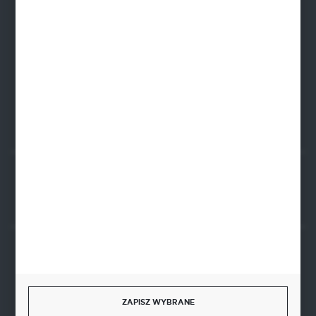
96-520 Iłów
NIP: 8341543384
PLN: 21 1020 4580 0000 1102 0123 6223
EUR: 21 1020 4580 0000 1202 0123 9763
BIC SWIFT BPKOPLPW
FORMULARZ KONTAKTOWY
Rozpocznij zwrot produktu:
ODSTĄP OD UMOWY TUTAJ
BEZPIECZNE PŁATNOŚCI
ZAPISZ WYBRANE