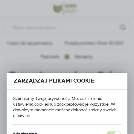
Przejdź do menu.
Przejdź do wyszukiwarki.
Przejdź do treści.
Części do opryskiwaczy
Przepływomierz Orion 10/200
Poprzedni
Następny
Przepływomierz Orion
ZARZĄDZAJ PLIKAMI COOKIE
10/200
Szanujemy Twoją prywatność. Możesz zmienić
ustawienia cookies lub zaakceptować je wszystkie. W
dowolnym momencie możesz dokonać zmiany swoich
ustawień.