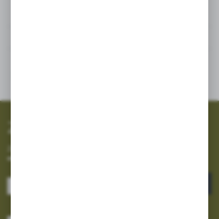
Powiązane
Inne z kategorii
SZYBKA WYSYŁKA
SZEROKI ASORTYMENT
Zapisz się do newslettera
Zapisz się do newslettera na naszym sklepie internetowym i
otrzymuj informacje o nowościach i promocjach.
ZAPISZ SIĘ
Wyrażam zgodę na otrzymywanie drogą elektroniczną na wskazany przeze
mnie adres e-mail informacji dotyczących usług świadczonych przez