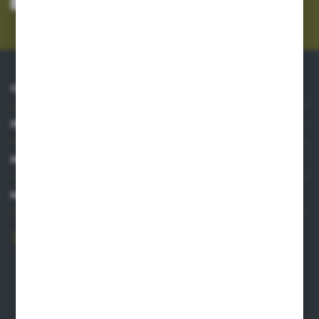
Administratora. Zgoda może zostać cofnięta w każdym czasie.
Polityka
prywatności
*
O NAS
INFORMACJE
MOJE KONTO
MASZ PYTANIE?
606 841 671
Zapraszamy pon.-pt. 8.00-16.00
pw@auto-agro.com
Auto-Agro Inter Trade
Karłowo 2