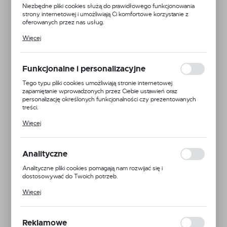
Niezbędne pliki cookies służą do prawidłowego funkcjonowania
strony internetowej i umożliwiają Ci komfortowe korzystanie z
oferowanych przez nas usług.
Pliki cookies odpowiadają na podejmowane przez Ciebie działania w
Więcej
celu m.in. dostosowania Twoich ustawień preferencji prywatności,
logowania czy wypełniania formularzy. Dzięki plikom cookies
strona, z której korzystasz, może działać bez zakłóceń.
Funkcjonalne i personalizacyjne
Tego typu pliki cookies umożliwiają stronie internetowej
zapamiętanie wprowadzonych przez Ciebie ustawień oraz
personalizację określonych funkcjonalności czy prezentowanych
treści.
Dzięki tym plikom cookies możemy zapewnić Ci większy komfort
Więcej
korzystania z funkcjonalności naszej strony poprzez dopasowanie
jej do Twoich indywidualnych preferencji. Wyrażenie zgody na
funkcjonalne i personalizacyjne pliki cookies gwarantuje dostępność
większej ilości funkcji na stronie.
Analityczne
MagnoJet
Analityczne pliki cookies pomagają nam rozwijać się i
dostosowywać do Twoich potrzeb.
EAN:
5900000109398
Cookies analityczne pozwalają na uzyskanie informacji w zakresie
Więcej
wykorzystywania witryny internetowej, miejsca oraz częstotliwości,
Kod produktu:
AD-IA/D-110-03C
z jaką odwiedzane są nasze serwisy www. Dane pozwalają nam na
ocenę naszych serwisów internetowych pod względem ich
popularności wśród użytkowników. Zgromadzone informacje są
Duża dostępność
Reklamowe