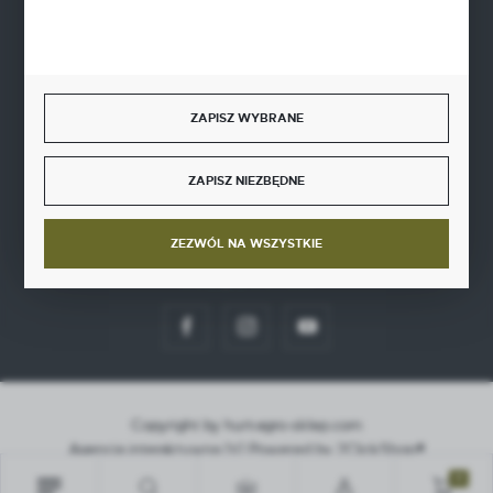
BEZPIECZNE PŁATNOŚCI
ZAPISZ WYBRANE
SZYBKA DOSTAWA
ZAPISZ NIEZBĘDNE
ZEZWÓL NA WSZYSTKIE
DOŁĄCZ DO NAS
Copyright by hurt-agro-sklep.com
Agencja interaktywna
[ti]
Powered by
2ClickShop®
0