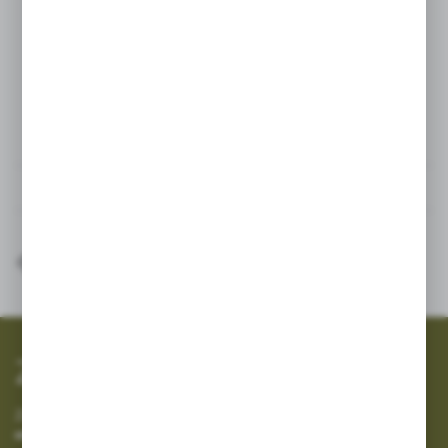
w zabiegach herbicydowych,
fungicydowych oraz insektycydowych;
Dane techniczne
Inne z kategorii
SZYBKA WYSYŁKA
SZEROKI ASORTYMENT
Zapisz się do newslettera
Zapisz się do newslettera na naszym sklepie internetowym i
otrzymuj informacje o nowościach i promocjach.