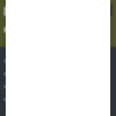
ZAPISZ SIĘ
Wyrażam zgodę na otrzymywanie drogą elektroniczną na wskazany przeze
mnie adres e-mail informacji dotyczących usług świadczonych przez
Administratora. Zgoda może zostać cofnięta w każdym czasie.
Polityka
prywatności
*
O NAS
INFORMACJE
MOJE KONTO
MASZ PYTANIE?
606 841 671