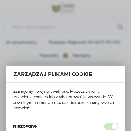
Przejdź do menu.
Przejdź do wyszukiwarki.
Przejdź do treści.
ści do opryskiwaczy
Rozpylacz MagnoJet AD-IA/D 110-03C
Poprzedni
Następny
Rozpylacz MagnoJet
ZARZĄDZAJ PLIKAMI COOKIE
AD-IA/D 110-03C
Szanujemy Twoją prywatność. Możesz zmienić
ustawienia cookies lub zaakceptować je wszystkie. W
dowolnym momencie możesz dokonać zmiany swoich
ustawień.
Niezbędne