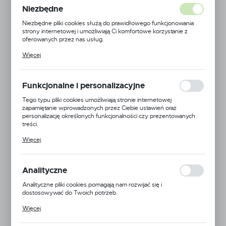
Niezbędne
Niezbędne pliki cookies służą do prawidłowego funkcjonowania
strony internetowej i umożliwiają Ci komfortowe korzystanie z
oferowanych przez nas usług.
Pliki cookies odpowiadają na podejmowane przez Ciebie działania w
Więcej
celu m.in. dostosowania Twoich ustawień preferencji prywatności,
logowania czy wypełniania formularzy. Dzięki plikom cookies
strona, z której korzystasz, może działać bez zakłóceń.
Funkcjonalne i personalizacyjne
Tego typu pliki cookies umożliwiają stronie internetowej
zapamiętanie wprowadzonych przez Ciebie ustawień oraz
personalizację określonych funkcjonalności czy prezentowanych
treści.
Dzięki tym plikom cookies możemy zapewnić Ci większy komfort
Więcej
korzystania z funkcjonalności naszej strony poprzez dopasowanie
jej do Twoich indywidualnych preferencji. Wyrażenie zgody na
funkcjonalne i personalizacyjne pliki cookies gwarantuje dostępność
Albuz
większej ilości funkcji na stronie.
Analityczne
EAN:
5900000173184
Analityczne pliki cookies pomagają nam rozwijać się i
dostosowywać do Twoich potrzeb.
Kod produktu:
ALB-ATR-60-CZERWONY
Cookies analityczne pozwalają na uzyskanie informacji w zakresie
Więcej
wykorzystywania witryny internetowej, miejsca oraz częstotliwości,
Duża dostępność
z jaką odwiedzane są nasze serwisy www. Dane pozwalają nam na