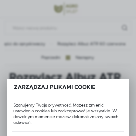
Przejdź do menu.
Przejdź do wyszukiwarki.
Przejdź do treści.
Części do opryskiwaczy
Rozpylacz Albuz ATR 60 czerwona
Poprzedni
Następny
Rozpylacz Albuz ATR
60 czerwona
ZARZĄDZAJ PLIKAMI COOKIE
Szanujemy Twoją prywatność. Możesz zmienić
ustawienia cookies lub zaakceptować je wszystkie. W
dowolnym momencie możesz dokonać zmiany swoich
ustawień.