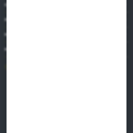
O NAS
INFORMACJE
MOJE KONTO
MASZ PYTANIE?
606 841 671
Zapraszamy pon.-pt. 8.00-16.00
pw@auto-agro.com
Auto-Agro Inter Trade
Karłowo 2
96-520 Iłów
NIP: 8341543384
PLN: 21 1020 4580 0000 1102 0123 6223
EUR: 21 1020 4580 0000 1202 0123 9763
BIC SWIFT BPKOPLPW