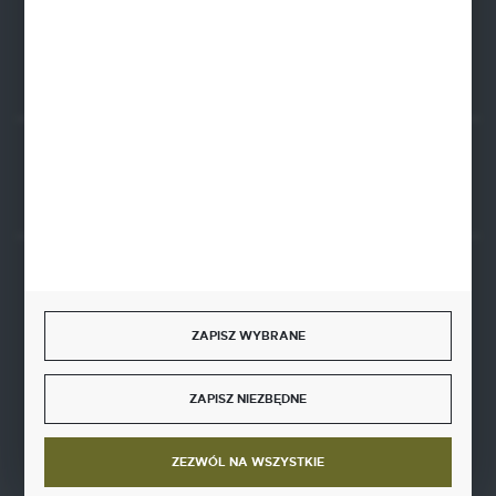
FORMULARZ KONTAKTOWY
Rozpocznij zwrot produktu:
ODSTĄP OD UMOWY TUTAJ
BEZPIECZNE PŁATNOŚCI
ZAPISZ WYBRANE
ZAPISZ NIEZBĘDNE
SZYBKA DOSTAWA
ZEZWÓL NA WSZYSTKIE