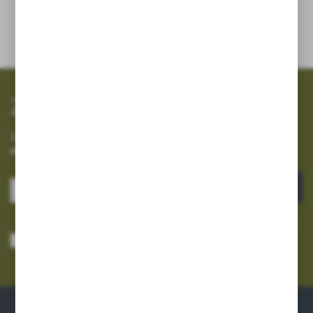
SZYBKA WYSYŁKA
SZEROKI ASORTYMENT
Zapisz się do newslettera
Zapisz się do newslettera na naszym sklepie internetowym i
otrzymuj informacje o nowościach i promocjach.
ZAPISZ SIĘ
Wyrażam zgodę na otrzymywanie drogą elektroniczną na wskazany przeze
mnie adres e-mail informacji dotyczących usług świadczonych przez
Administratora. Zgoda może zostać cofnięta w każdym czasie.
Polityka
prywatności
*