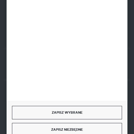
PLN: 21 1020 4580 0000 1102 0123 6223
EUR: 21 1020 4580 0000 1202 0123 9763
BIC SWIFT BPKOPLPW
FORMULARZ KONTAKTOWY
Rozpocznij zwrot produktu:
ODSTĄP OD UMOWY TUTAJ
BEZPIECZNE PŁATNOŚCI
ZAPISZ WYBRANE
SZYBKA DOSTAWA
ZAPISZ NIEZBĘDNE