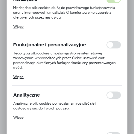
Niezbędne pliki cookies służą do prawidłowego funkcjonowania
strony internetowej i umożliwiają Ci komfortowe korzystanie z
oferowanych przez nas usług.
Pliki cookies odpowiadają na podejmowane przez Ciebie działania w
Więcej
celu m.in. dostosowania Twoich ustawień preferencji prywatności,
logowania czy wypełniania formularzy. Dzięki plikom cookies
strona, z której korzystasz, może działać bez zakłóceń.
Funkcjonalne i personalizacyjne
Tego typu pliki cookies umożliwiają stronie internetowej
zapamiętanie wprowadzonych przez Ciebie ustawień oraz
personalizację określonych funkcjonalności czy prezentowanych
treści.
Dzięki tym plikom cookies możemy zapewnić Ci większy komfort
Więcej
korzystania z funkcjonalności naszej strony poprzez dopasowanie
jej do Twoich indywidualnych preferencji. Wyrażenie zgody na
funkcjonalne i personalizacyjne pliki cookies gwarantuje dostępność
większej ilości funkcji na stronie.
Analityczne
Albuz
Analityczne pliki cookies pomagają nam rozwijać się i
EAN:
5900000121475
dostosowywać do Twoich potrzeb.
Cookies analityczne pozwalają na uzyskanie informacji w zakresie
Więcej
Kod produktu:
ALB-AVI-TWIN-11002
wykorzystywania witryny internetowej, miejsca oraz częstotliwości,
z jaką odwiedzane są nasze serwisy www. Dane pozwalają nam na
ocenę naszych serwisów internetowych pod względem ich
Niedostępny
popularności wśród użytkowników. Zgromadzone informacje są