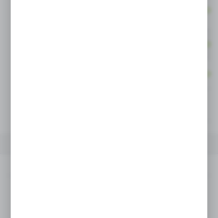
Fioletowy
5900000180458
Niebieski
5900000117034
Szary
5900000120904
Żółty
5900000121475
OPIS PRODUKTU
SZCZEGÓŁY
DANE TECHNICZNE
Opis produktu
zastosowanie