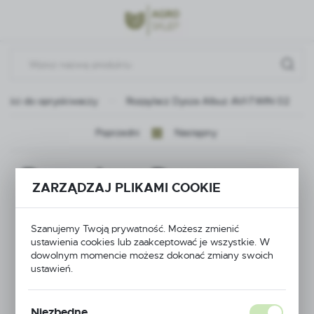
Przejdź do menu.
Przejdź do wyszukiwarki.
Przejdź do treści.
zęści do opryskiwaczy
Rozpylacz Dysza Albuz AVI-TWIN 02
Poprzedni
Następny
Rozpylacz Dysza
ZARZĄDZAJ PLIKAMI COOKIE
Albuz AVI-TWIN 02
Szanujemy Twoją prywatność. Możesz zmienić
ustawienia cookies lub zaakceptować je wszystkie. W
dowolnym momencie możesz dokonać zmiany swoich
ustawień.
Niezbędne