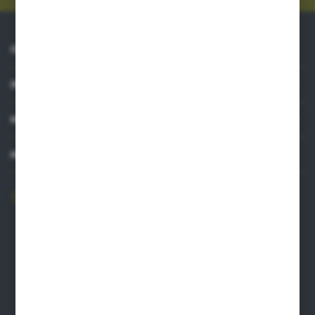
O NAS
INFORMACJE
MOJE KONTO
MASZ PYTANIE?
606 841 671
Zapraszamy pon.-pt. 8.00-16.00
pw@auto-agro.com
Auto-Agro Inter Trade
Karłowo 2
96-520 Iłów
NIP: 8341543384