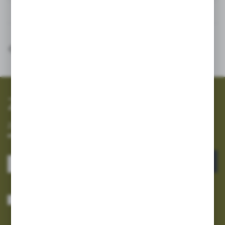
Inne z kategorii
SZYBKA WYSYŁKA
SZEROKI ASORTYMENT
Zapisz się do newslettera
Zapisz się do newslettera na naszym sklepie internetowym i
otrzymuj informacje o nowościach i promocjach.
ZAPISZ SIĘ
Wyrażam zgodę na otrzymywanie drogą elektroniczną na wskazany przeze
mnie adres e-mail informacji dotyczących usług świadczonych przez
Administratora. Zgoda może zostać cofnięta w każdym czasie.
Polityka
prywatności
*