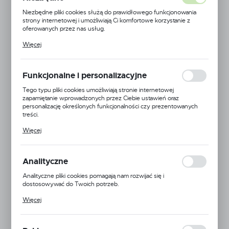
Niezbędne pliki cookies służą do prawidłowego funkcjonowania
strony internetowej i umożliwiają Ci komfortowe korzystanie z
oferowanych przez nas usług.
Pliki cookies odpowiadają na podejmowane przez Ciebie działania w
Więcej
celu m.in. dostosowania Twoich ustawień preferencji prywatności,
logowania czy wypełniania formularzy. Dzięki plikom cookies
strona, z której korzystasz, może działać bez zakłóceń.
Funkcjonalne i personalizacyjne
Tego typu pliki cookies umożliwiają stronie internetowej
zapamiętanie wprowadzonych przez Ciebie ustawień oraz
personalizację określonych funkcjonalności czy prezentowanych
treści.
Dzięki tym plikom cookies możemy zapewnić Ci większy komfort
Więcej
korzystania z funkcjonalności naszej strony poprzez dopasowanie
jej do Twoich indywidualnych preferencji. Wyrażenie zgody na
funkcjonalne i personalizacyjne pliki cookies gwarantuje dostępność
większej ilości funkcji na stronie.
Analityczne
Albuz
Analityczne pliki cookies pomagają nam rozwijać się i
EAN:
5900000151182
dostosowywać do Twoich potrzeb.
Cookies analityczne pozwalają na uzyskanie informacji w zakresie
Więcej
Kod produktu:
AXI TWIN-04
wykorzystywania witryny internetowej, miejsca oraz częstotliwości,
z jaką odwiedzane są nasze serwisy www. Dane pozwalają nam na
ocenę naszych serwisów internetowych pod względem ich
Mała dostępność
popularności wśród użytkowników. Zgromadzone informacje są