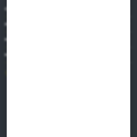
O NAS
INFORMACJE
MOJE KONTO
MASZ PYTANIE?
606 841 671
Zapraszamy pon.-pt. 8.00-16.00
pw@auto-agro.com
Auto-Agro Inter Trade
Karłowo 2
96-520 Iłów
NIP: 8341543384
PLN: 21 1020 4580 0000 1102 0123 6223
EUR: 21 1020 4580 0000 1202 0123 9763