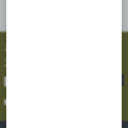
SZYBKA WYSYŁKA
SZEROKI ASORTYMENT
Zapisz się do newslettera
Zapisz się do newslettera na naszym sklepie internetowym i
otrzymuj informacje o nowościach i promocjach.
ZAPISZ SIĘ
Wyrażam zgodę na otrzymywanie drogą elektroniczną na wskazany przeze
mnie adres e-mail informacji dotyczących usług świadczonych przez
Administratora. Zgoda może zostać cofnięta w każdym czasie.
Polityka
prywatności
*