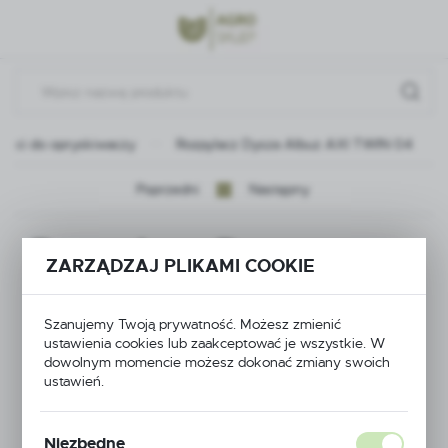
Przejdź do menu.
Przejdź do wyszukiwarki.
Przejdź do treści.
ęści do opryskiwaczy
Rozpylacz Dysza Albuz AXI TWIN 04
Poprzedni
Następny
Rozpylacz Dysza
ZARZĄDZAJ PLIKAMI COOKIE
Albuz AXI TWIN 04
Szanujemy Twoją prywatność. Możesz zmienić
ustawienia cookies lub zaakceptować je wszystkie. W
dowolnym momencie możesz dokonać zmiany swoich
ustawień.
Niezbędne