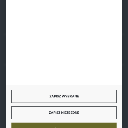
BIC SWIFT BPKOPLPW
FORMULARZ KONTAKTOWY
Rozpocznij zwrot produktu:
ODSTĄP OD UMOWY TUTAJ
BEZPIECZNE PŁATNOŚCI
ZAPISZ WYBRANE
SZYBKA DOSTAWA
ZAPISZ NIEZBĘDNE