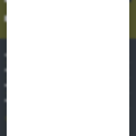
Wyrażam zgodę na otrzymywanie drogą elektroniczną na wskazany przeze
mnie adres e-mail informacji dotyczących usług świadczonych przez
Administratora. Zgoda może zostać cofnięta w każdym czasie.
Polityka
prywatności
*
O NAS
INFORMACJE
MOJE KONTO
MASZ PYTANIE?
606 841 671
Zapraszamy pon.-pt. 8.00-16.00