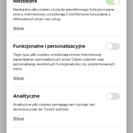
Niezbędne
Niezbędne pliki cookies służą do prawidłowego funkcjonowania
strony internetowej i umożliwiają Ci komfortowe korzystanie z
oferowanych przez nas usług.
Pliki cookies odpowiadają na podejmowane przez Ciebie działania w
Więcej
celu m.in. dostosowania Twoich ustawień preferencji prywatności,
logowania czy wypełniania formularzy. Dzięki plikom cookies
strona, z której korzystasz, może działać bez zakłóceń.
Funkcjonalne i personalizacyjne
Tego typu pliki cookies umożliwiają stronie internetowej
zapamiętanie wprowadzonych przez Ciebie ustawień oraz
personalizację określonych funkcjonalności czy prezentowanych
treści.
Dzięki tym plikom cookies możemy zapewnić Ci większy komfort
Więcej
korzystania z funkcjonalności naszej strony poprzez dopasowanie
jej do Twoich indywidualnych preferencji. Wyrażenie zgody na
funkcjonalne i personalizacyjne pliki cookies gwarantuje dostępność
większej ilości funkcji na stronie.
Analityczne
Lechler
Analityczne pliki cookies pomagają nam rozwijać się i
EAN:
5900000149455
dostosowywać do Twoich potrzeb.
Cookies analityczne pozwalają na uzyskanie informacji w zakresie
Kod produktu:
LE-RSM-VRM
Więcej
wykorzystywania witryny internetowej, miejsca oraz częstotliwości,
z jaką odwiedzane są nasze serwisy www. Dane pozwalają nam na
Duża dostępność
ocenę naszych serwisów internetowych pod względem ich