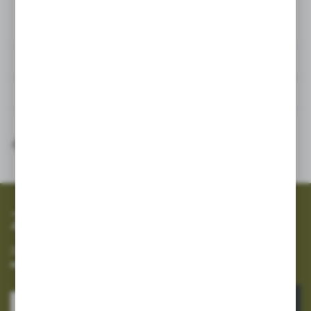
Szczegóły
Dane techniczne
Inne z kategorii
SZYBKA WYSYŁKA
SZEROKI ASORTYMENT
Zapisz się do newslettera
Zapisz się do newslettera na naszym sklepie internetowym i
otrzymuj informacje o nowościach i promocjach.
ZAPISZ SIĘ