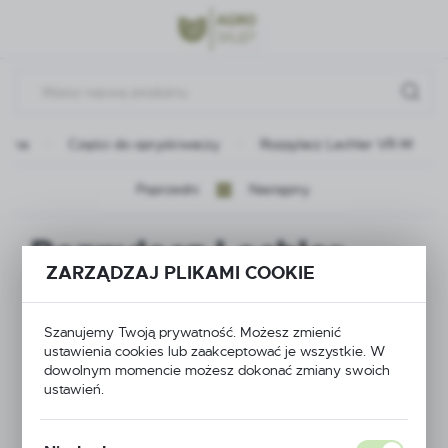
Przejdź do menu.
Przejdź do wyszukiwarki.
Przejdź do treści.
ówna
Części do opryskiwaczy
Rozpylacz Lechler VR-M
Poprzedni
Następny
Rozpylacz Lechler
ZARZĄDZAJ PLIKAMI COOKIE
VR-M
Szanujemy Twoją prywatność. Możesz zmienić
ustawienia cookies lub zaakceptować je wszystkie. W
dowolnym momencie możesz dokonać zmiany swoich
ustawień.