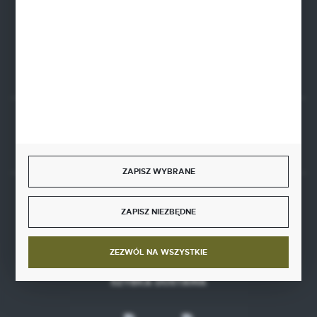
EUR: 21 1020 4580 0000 1202 0123 9763
BIC SWIFT BPKOPLPW
FORMULARZ KONTAKTOWY
Rozpocznij zwrot produktu:
ODSTĄP OD UMOWY TUTAJ
ZAPISZ WYBRANE
BEZPIECZNE PŁATNOŚCI
ZAPISZ NIEZBĘDNE
ZEZWÓL NA WSZYSTKIE
SZYBKA DOSTAWA