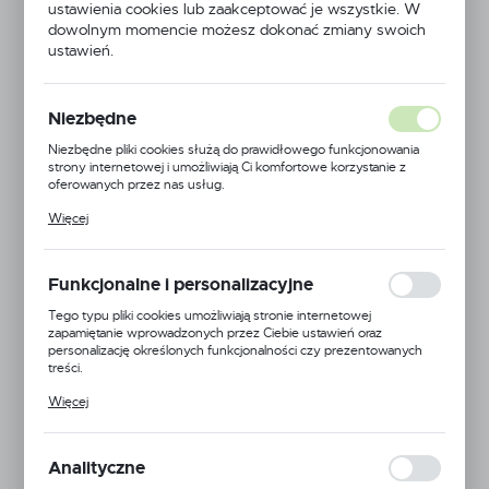
ustawienia cookies lub zaakceptować je wszystkie. W
dowolnym momencie możesz dokonać zmiany swoich
ustawień.
Niezbędne
Niezbędne pliki cookies służą do prawidłowego funkcjonowania
strony internetowej i umożliwiają Ci komfortowe korzystanie z
oferowanych przez nas usług.
Pliki cookies odpowiadają na podejmowane przez Ciebie działania w
Więcej
celu m.in. dostosowania Twoich ustawień preferencji prywatności,
logowania czy wypełniania formularzy. Dzięki plikom cookies
strona, z której korzystasz, może działać bez zakłóceń.
Funkcjonalne i personalizacyjne
Tego typu pliki cookies umożliwiają stronie internetowej
zapamiętanie wprowadzonych przez Ciebie ustawień oraz
personalizację określonych funkcjonalności czy prezentowanych
Lechler
treści.
Dzięki tym plikom cookies możemy zapewnić Ci większy komfort
EAN:
5900000113241
Więcej
korzystania z funkcjonalności naszej strony poprzez dopasowanie
jej do Twoich indywidualnych preferencji. Wyrażenie zgody na
Kod produktu:
LE-TR-8001
funkcjonalne i personalizacyjne pliki cookies gwarantuje dostępność
większej ilości funkcji na stronie.
Analityczne
Duża dostępność