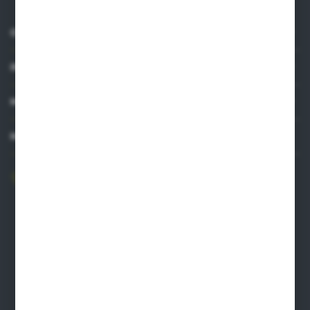
O NAS
INFORMACJE
MOJE KONTO
MASZ PYTANIE?
606 841 671
Zapraszamy pon.-pt. 8.00-16.00
pw@auto-agro.com
Auto-Agro Inter Trade
Karłowo 2
96-520 Iłów
NIP: 8341543384
PLN: 21 1020 4580 0000 1102 0123 6223