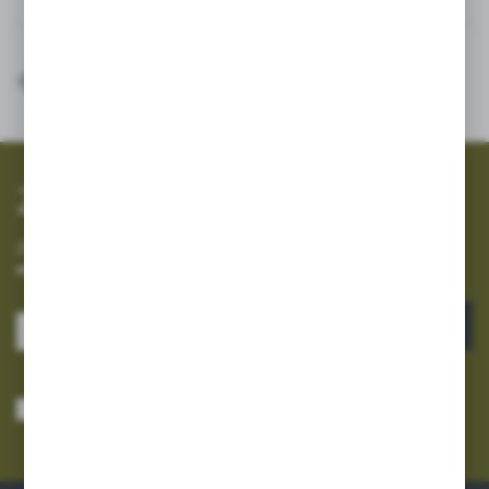
SZYBKA WYSYŁKA
SZEROKI ASORTYMENT
Zapisz się do newslettera
Zapisz się do newslettera na naszym sklepie internetowym i
otrzymuj informacje o nowościach i promocjach.
ZAPISZ SIĘ
Wyrażam zgodę na otrzymywanie drogą elektroniczną na wskazany przeze
mnie adres e-mail informacji dotyczących usług świadczonych przez
Administratora. Zgoda może zostać cofnięta w każdym czasie.
Polityka
prywatności
*