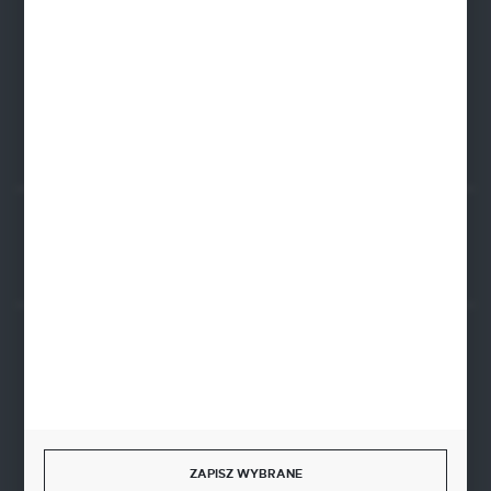
PLN: 21 1020 4580 0000 1102 0123 6223
EUR: 21 1020 4580 0000 1202 0123 9763
BIC SWIFT BPKOPLPW
FORMULARZ KONTAKTOWY
Rozpocznij zwrot produktu:
ODSTĄP OD UMOWY TUTAJ
BEZPIECZNE PŁATNOŚCI
SZYBKA DOSTAWA
ZAPISZ WYBRANE