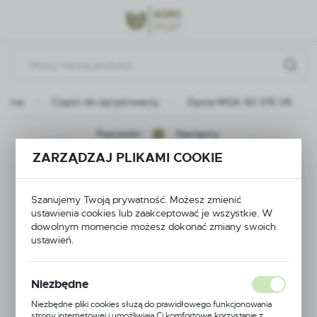
Przejdź do menu.
Przejdź do wyszukiwarki.
Przejdź do treści.
łówna
Części do opryskiwaczy
Dysza MGA 40 015 VK
Poprzedni
Następny
ZARZĄDZAJ PLIKAMI COOKIE
Dysza MGA 40 015
Szanujemy Twoją prywatność. Możesz zmienić
VK
ustawienia cookies lub zaakceptować je wszystkie. W
dowolnym momencie możesz dokonać zmiany swoich
ustawień.
Niezbędne
Niezbędne pliki cookies służą do prawidłowego funkcjonowania
strony internetowej i umożliwiają Ci komfortowe korzystanie z