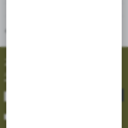
Inne z kategorii
SZYBKA WYSYŁKA
SZEROKI ASORTYMENT
Zapisz się do newslettera
Zapisz się do newslettera na naszym sklepie internetowym i
otrzymuj informacje o nowościach i promocjach.
ZAPISZ SIĘ
Wyrażam zgodę na otrzymywanie drogą elektroniczną na wskazany przeze
mnie adres e-mail informacji dotyczących usług świadczonych przez
Administratora. Zgoda może zostać cofnięta w każdym czasie.
Polityka
prywatności
*