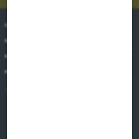
O NAS
INFORMACJE
MOJE KONTO
MASZ PYTANIE?
606 841 671
Zapraszamy pon.-pt. 8.00-16.00
pw@auto-agro.com
Auto-Agro Inter Trade
Karłowo 2
96-520 Iłów
NIP: 8341543384