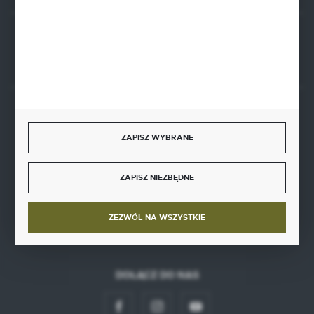
Rozpocznij zwrot produktu:
ODSTĄP OD UMOWY TUTAJ
BEZPIECZNE PŁATNOŚCI
ZAPISZ WYBRANE
ZAPISZ NIEZBĘDNE
SZYBKA DOSTAWA
ZEZWÓL NA WSZYSTKIE
DOŁĄCZ DO NAS