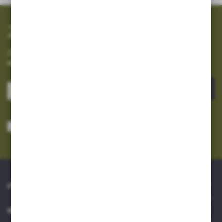
Zapisz się do newslettera
Zapisz się do newslettera na naszym sklepie internetowym i
otrzymuj informacje o nowościach i promocjach.
ZAPISZ SIĘ
Wyrażam zgodę na otrzymywanie drogą elektroniczną na wskazany przeze
mnie adres e-mail informacji dotyczących usług świadczonych przez
Administratora. Zgoda może zostać cofnięta w każdym czasie.
Polityka
prywatności
*
O NAS
INFORMACJE