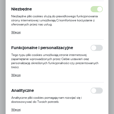
Niezbędne
Niezbędne pliki cookies służą do prawidłowego funkcjonowania
strony internetowej i umożliwiają Ci komfortowe korzystanie z
oferowanych przez nas usług.
Pliki cookies odpowiadają na podejmowane przez Ciebie działania w
Więcej
celu m.in. dostosowania Twoich ustawień preferencji prywatności,
logowania czy wypełniania formularzy. Dzięki plikom cookies
strona, z której korzystasz, może działać bez zakłóceń.
Funkcjonalne i personalizacyjne
Tego typu pliki cookies umożliwiają stronie internetowej
zapamiętanie wprowadzonych przez Ciebie ustawień oraz
personalizację określonych funkcjonalności czy prezentowanych
treści.
Dzięki tym plikom cookies możemy zapewnić Ci większy komfort
Więcej
korzystania z funkcjonalności naszej strony poprzez dopasowanie
jej do Twoich indywidualnych preferencji. Wyrażenie zgody na
MagnoJet
funkcjonalne i personalizacyjne pliki cookies gwarantuje dostępność
większej ilości funkcji na stronie.
Analityczne
EAN:
5900000172262
Analityczne pliki cookies pomagają nam rozwijać się i
Kod produktu:
MJ-MGA-9003
dostosowywać do Twoich potrzeb.
Cookies analityczne pozwalają na uzyskanie informacji w zakresie
Więcej
Mała dostępność
wykorzystywania witryny internetowej, miejsca oraz częstotliwości,