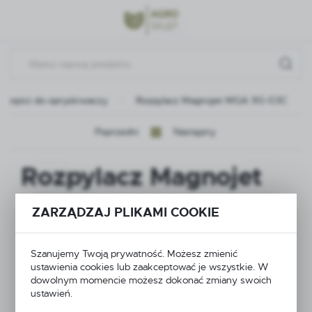
Przejdź do menu.
Przejdź do wyszukiwarki.
Przejdź do treści.
Części do opryskiwaczy
Rozpylacz Magnojet MGA 90-03C
Poprzedni
Następny
Rozpylacz Magnojet
MGA 90-03C
ZARZĄDZAJ PLIKAMI COOKIE
Szanujemy Twoją prywatność. Możesz zmienić
ustawienia cookies lub zaakceptować je wszystkie. W
dowolnym momencie możesz dokonać zmiany swoich
ustawień.