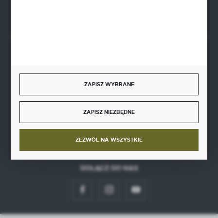
Rozpocznij zwrot produktu:
ODSTĄP OD UMOWY TUTAJ
BEZPIECZNE PŁATNOŚCI
ZAPISZ WYBRANE
SZYBKA DOSTAWA
ZAPISZ NIEZBĘDNE
ZEZWÓL NA WSZYSTKIE
DOŁĄCZ DO NAS