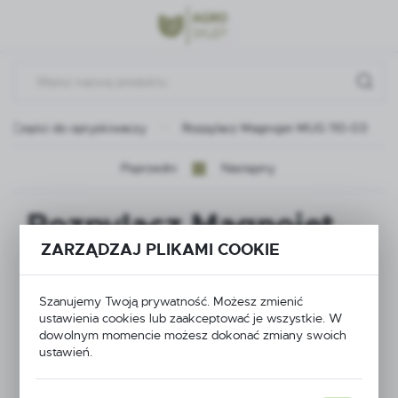
Przejdź do menu.
Przejdź do wyszukiwarki.
Przejdź do treści.
Części do opryskiwaczy
Rozpylacz Magnojet MUG 110-03
Poprzedni
Następny
Rozpylacz Magnojet
ZARZĄDZAJ PLIKAMI COOKIE
MUG 110-03
Szanujemy Twoją prywatność. Możesz zmienić
ustawienia cookies lub zaakceptować je wszystkie. W
dowolnym momencie możesz dokonać zmiany swoich
ustawień.