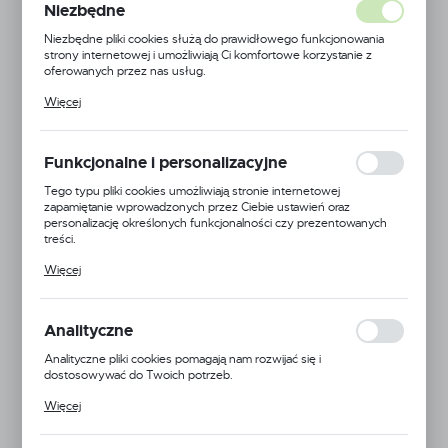
Niezbędne
Niezbędne pliki cookies służą do prawidłowego funkcjonowania
strony internetowej i umożliwiają Ci komfortowe korzystanie z
oferowanych przez nas usług.
Pliki cookies odpowiadają na podejmowane przez Ciebie działania w
Więcej
celu m.in. dostosowania Twoich ustawień preferencji prywatności,
logowania czy wypełniania formularzy. Dzięki plikom cookies
strona, z której korzystasz, może działać bez zakłóceń.
Funkcjonalne i personalizacyjne
Tego typu pliki cookies umożliwiają stronie internetowej
zapamiętanie wprowadzonych przez Ciebie ustawień oraz
personalizację określonych funkcjonalności czy prezentowanych
treści.
Dzięki tym plikom cookies możemy zapewnić Ci większy komfort
Więcej
korzystania z funkcjonalności naszej strony poprzez dopasowanie
jej do Twoich indywidualnych preferencji. Wyrażenie zgody na
funkcjonalne i personalizacyjne pliki cookies gwarantuje dostępność
MagnoJet
większej ilości funkcji na stronie.
Analityczne
Analityczne pliki cookies pomagają nam rozwijać się i
EAN:
5900000166179
dostosowywać do Twoich potrzeb.
Cookies analityczne pozwalają na uzyskanie informacji w zakresie
Kod produktu:
MJ-MUG-110-03
Więcej
wykorzystywania witryny internetowej, miejsca oraz częstotliwości,
z jaką odwiedzane są nasze serwisy www. Dane pozwalają nam na
Duża dostępność
ocenę naszych serwisów internetowych pod względem ich