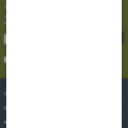
Zapisz się do newslettera
Zapisz się do newslettera na naszym sklepie internetowym i
otrzymuj informacje o nowościach i promocjach.
ZAPISZ SIĘ
Wyrażam zgodę na otrzymywanie drogą elektroniczną na wskazany przeze
mnie adres e-mail informacji dotyczących usług świadczonych przez
Administratora. Zgoda może zostać cofnięta w każdym czasie.
Polityka
prywatności
*
O NAS
INFORMACJE
MOJE KONTO