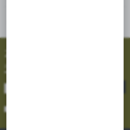
Inne z kategorii
SZYBKA WYSYŁKA
SZEROKI ASORTYMENT
Zapisz się do newslettera
Zapisz się do newslettera na naszym sklepie internetowym i
otrzymuj informacje o nowościach i promocjach.
ZAPISZ SIĘ
Wyrażam zgodę na otrzymywanie drogą elektroniczną na wskazany przeze
mnie adres e-mail informacji dotyczących usług świadczonych przez
Administratora. Zgoda może zostać cofnięta w każdym czasie.
Polityka
prywatności
*