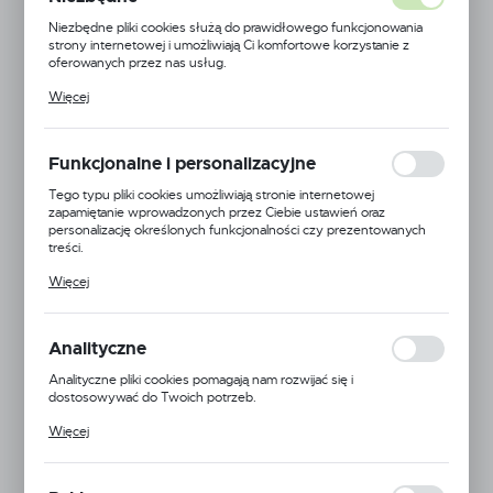
Niezbędne pliki cookies służą do prawidłowego funkcjonowania
strony internetowej i umożliwiają Ci komfortowe korzystanie z
oferowanych przez nas usług.
Pliki cookies odpowiadają na podejmowane przez Ciebie działania w
Więcej
celu m.in. dostosowania Twoich ustawień preferencji prywatności,
logowania czy wypełniania formularzy. Dzięki plikom cookies
strona, z której korzystasz, może działać bez zakłóceń.
Funkcjonalne i personalizacyjne
Tego typu pliki cookies umożliwiają stronie internetowej
zapamiętanie wprowadzonych przez Ciebie ustawień oraz
personalizację określonych funkcjonalności czy prezentowanych
treści.
Dzięki tym plikom cookies możemy zapewnić Ci większy komfort
Więcej
korzystania z funkcjonalności naszej strony poprzez dopasowanie
jej do Twoich indywidualnych preferencji. Wyrażenie zgody na
funkcjonalne i personalizacyjne pliki cookies gwarantuje dostępność
większej ilości funkcji na stronie.
Analityczne
MagnoJet
Analityczne pliki cookies pomagają nam rozwijać się i
EAN:
5900000166193
dostosowywać do Twoich potrzeb.
Cookies analityczne pozwalają na uzyskanie informacji w zakresie
Więcej
Kod produktu:
MJ-MJ6-04
wykorzystywania witryny internetowej, miejsca oraz częstotliwości,
z jaką odwiedzane są nasze serwisy www. Dane pozwalają nam na
ocenę naszych serwisów internetowych pod względem ich
Duża dostępność
popularności wśród użytkowników. Zgromadzone informacje są