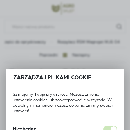
Przejdź do menu.
Przejdź do wyszukiwarki.
Przejdź do treści.
Części do opryskiwaczy
Rozpylacz RSM Magnojet MJ6 04
Poprzedni
Następny
Rozpylacz RSM
ZARZĄDZAJ PLIKAMI COOKIE
Magnojet MJ6 04
Szanujemy Twoją prywatność. Możesz zmienić
ustawienia cookies lub zaakceptować je wszystkie. W
dowolnym momencie możesz dokonać zmiany swoich
ustawień.
Niezbędne