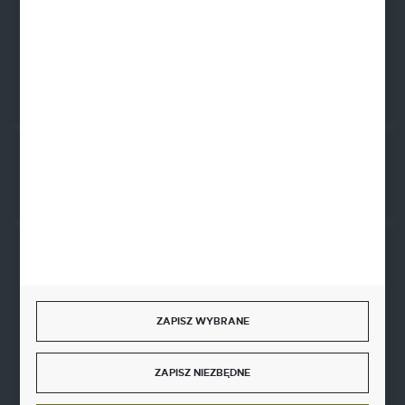
EUR: 21 1020 4580 0000 1202 0123 9763
BIC SWIFT BPKOPLPW
FORMULARZ KONTAKTOWY
Rozpocznij zwrot produktu:
ODSTĄP OD UMOWY TUTAJ
BEZPIECZNE PŁATNOŚCI
ZAPISZ WYBRANE
SZYBKA DOSTAWA
ZAPISZ NIEZBĘDNE