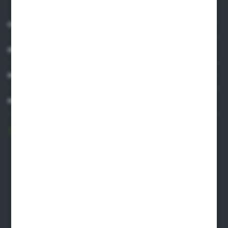
O NAS
INFORMACJE
MOJE KONTO
MASZ PYTANIE?
606 841 671
Zapraszamy pon.-pt. 8.00-16.00
pw@auto-agro.com
Auto-Agro Inter Trade
Karłowo 2
96-520 Iłów
NIP: 8341543384
PLN: 21 1020 4580 0000 1102 0123 6223