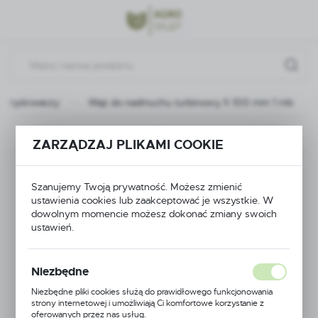
Przejdź do menu.
Przejdź do wyszukiwarki.
Przejdź do treści.
 opryskiwaczy
Wąż do nadmuchu turbinowy fi 100 mm 1 mb
Poprzedni
Następny
ZARZĄDZAJ PLIKAMI COOKIE
Wąż do nadmuchu
Szanujemy Twoją prywatność. Możesz zmienić
ustawienia cookies lub zaakceptować je wszystkie. W
turbinowy fi 100 mm 1
dowolnym momencie możesz dokonać zmiany swoich
ustawień.
mb
Niezbędne
Niezbędne pliki cookies służą do prawidłowego funkcjonowania
strony internetowej i umożliwiają Ci komfortowe korzystanie z
oferowanych przez nas usług.