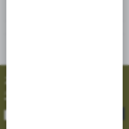
Powiązane
Inne z kategorii
SZYBKA WYSYŁKA
SZEROKI ASORTYMENT
Zapisz się do newslettera
Zapisz się do newslettera na naszym sklepie internetowym i
otrzymuj informacje o nowościach i promocjach.
ZAPISZ SIĘ