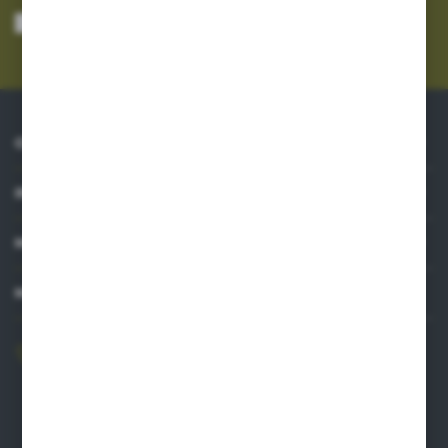
Wyrażam zgodę na otrzymywanie drogą elektroniczną na wskazany przeze
mnie adres e-mail informacji dotyczących usług świadczonych przez
Administratora. Zgoda może zostać cofnięta w każdym czasie.
Polityka
prywatności
*
O NAS
INFORMACJE
MOJE KONTO
MASZ PYTANIE?
606 841 671
Zapraszamy pon.-pt. 8.00-16.00
pw@auto-agro.com
Auto-Agro Inter Trade