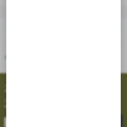
DANE TECHNICZNE
INNE Z KATEGORII
Dane techniczne
Inne z kategorii
SZYBKA WYSYŁKA
SZEROKI ASORTYMENT
Zapisz się do newslettera
Zapisz się do newslettera na naszym sklepie internetowym i
otrzymuj informacje o nowościach i promocjach.
ZAPISZ SIĘ