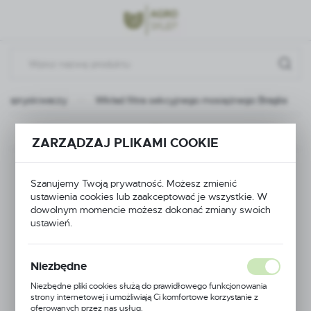
Przejdź do menu.
Przejdź do wyszukiwarki.
Przejdź do treści.
do opryskiwaczy
Wkład filtra sekcyjnego mosiężnego Braglia
Poprzedni
Następny
ZARZĄDZAJ PLIKAMI COOKIE
Wkład filtra
Szanujemy Twoją prywatność. Możesz zmienić
sekcyjnego
ustawienia cookies lub zaakceptować je wszystkie. W
dowolnym momencie możesz dokonać zmiany swoich
ustawień.
mosiężnego Braglia
Niezbędne
Niezbędne pliki cookies służą do prawidłowego funkcjonowania
strony internetowej i umożliwiają Ci komfortowe korzystanie z
oferowanych przez nas usług.