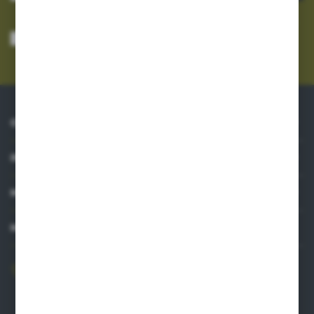
Wyrażam zgodę na otrzymywanie drogą elektroniczną na wskazany przeze
mnie adres e-mail informacji dotyczących usług świadczonych przez
Administratora. Zgoda może zostać cofnięta w każdym czasie.
Polityka
prywatności
*
O NAS
INFORMACJE
MOJE KONTO
MASZ PYTANIE?
606 841 671
Zapraszamy pon.-pt. 8.00-16.00