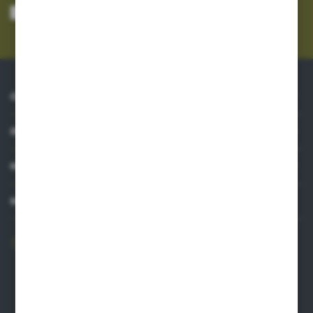
mnie adres e-mail informacji dotyczących usług świadczonych przez
Administratora. Zgoda może zostać cofnięta w każdym czasie.
Polityka
prywatności
*
O NAS
INFORMACJE
MOJE KONTO
MASZ PYTANIE?
606 841 671
Zapraszamy pon.-pt. 8.00-16.00
pw@auto-agro.com
Auto-Agro Inter Trade