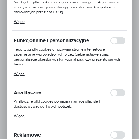
Niezbędne pliki cookies służą do prawidłowego funkcjonowania
strony internetowej i umożliwiają Ci komfortowe korzystanie z
oferowanych przez nas usług.
Pliki cookies odpowiadają na podejmowane przez Ciebie działania w
Więcej
celu m.in. dostosowania Twoich ustawień preferencji prywatności,
logowania czy wypełniania formularzy. Dzięki plikom cookies
strona, z której korzystasz, może działać bez zakłóceń.
Funkcjonalne i personalizacyjne
Tego typu pliki cookies umożliwiają stronie internetowej
zapamiętanie wprowadzonych przez Ciebie ustawień oraz
personalizację określonych funkcjonalności czy prezentowanych
treści.
Dzięki tym plikom cookies możemy zapewnić Ci większy komfort
Więcej
korzystania z funkcjonalności naszej strony poprzez dopasowanie
jej do Twoich indywidualnych preferencji. Wyrażenie zgody na
funkcjonalne i personalizacyjne pliki cookies gwarantuje dostępność
większej ilości funkcji na stronie.
Analityczne
Analityczne pliki cookies pomagają nam rozwijać się i
dostosowywać do Twoich potrzeb.
Cookies analityczne pozwalają na uzyskanie informacji w zakresie
Więcej
wykorzystywania witryny internetowej, miejsca oraz częstotliwości,
z jaką odwiedzane są nasze serwisy www. Dane pozwalają nam na
Geoline
ocenę naszych serwisów internetowych pod względem ich
popularności wśród użytkowników. Zgromadzone informacje są
Reklamowe
przetwarzane w formie zanonimizowanej. Wyrażenie zgody na
EAN:
5900000109992