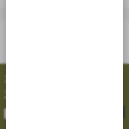
INNE Z KATEGORII
Inne z kategorii
SZYBKA WYSYŁKA
SZEROKI ASORTYMENT
Zapisz się do newslettera
Zapisz się do newslettera na naszym sklepie internetowym i
otrzymuj informacje o nowościach i promocjach.
ZAPISZ SIĘ
Wyrażam zgodę na otrzymywanie drogą elektroniczną na wskazany przeze