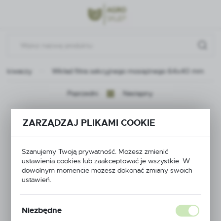
Przejdź do menu.
Przejdź do wyszukiwarki.
Przejdź do treści.
ryskiwaczy
Wkład filtra sekcyjnego mosiężnego 64x40 mm
Poprzedni
Następny
Wkład filtra
ZARZĄDZAJ PLIKAMI COOKIE
sekcyjnego
Szanujemy Twoją prywatność. Możesz zmienić
mosiężnego 64x40
ustawienia cookies lub zaakceptować je wszystkie. W
dowolnym momencie możesz dokonać zmiany swoich
ustawień.
mm
Niezbędne