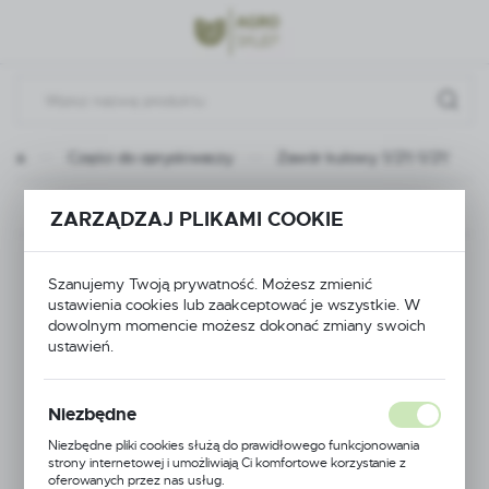
Przejdź do menu.
Przejdź do wyszukiwarki.
Przejdź do treści.
ówna
Części do opryskiwaczy
Zawór kulowy 1/2\"-1/2\"
Poprzedni
Następny
ZARZĄDZAJ PLIKAMI COOKIE
Zawór kulowy
Szanujemy Twoją prywatność. Możesz zmienić
ustawienia cookies lub zaakceptować je wszystkie. W
1/2\"-1/2\"
dowolnym momencie możesz dokonać zmiany swoich
ustawień.
Niezbędne
Niezbędne pliki cookies służą do prawidłowego funkcjonowania
strony internetowej i umożliwiają Ci komfortowe korzystanie z
oferowanych przez nas usług.