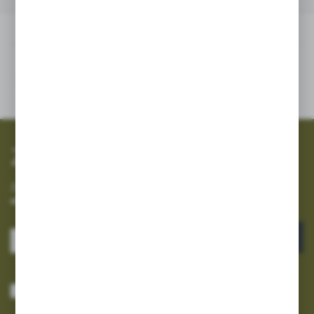
Inne z kategorii
SZYBKA WYSYŁKA
SZEROKI ASORTYMENT
Zapisz się do newslettera
Zapisz się do newslettera na naszym sklepie internetowym i
otrzymuj informacje o nowościach i promocjach.
ZAPISZ SIĘ
Wyrażam zgodę na otrzymywanie drogą elektroniczną na wskazany przeze
mnie adres e-mail informacji dotyczących usług świadczonych przez
Administratora. Zgoda może zostać cofnięta w każdym czasie.
Polityka
prywatności
*