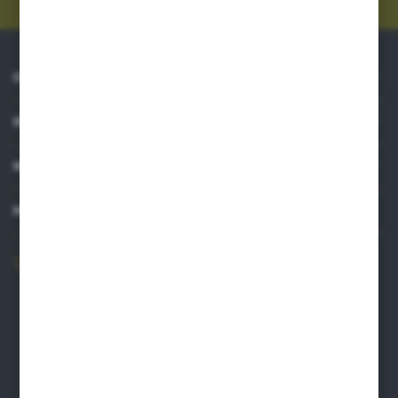
O NAS
INFORMACJE
MOJE KONTO
MASZ PYTANIE?
606 841 671
Zapraszamy pon.-pt. 8.00-16.00
pw@auto-agro.com
Auto-Agro Inter Trade
Karłowo 2
96-520 Iłów
NIP: 8341543384