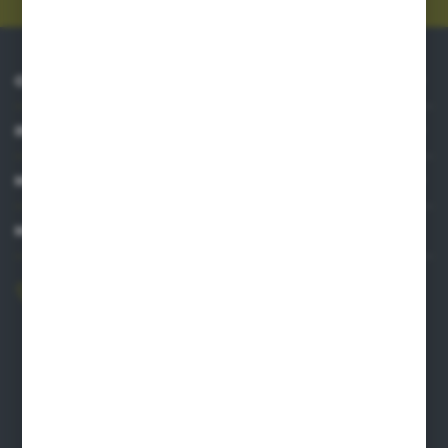
O NAS
INFORMACJE
MOJE KONTO
MASZ PYTANIE?
606 841 671
Zapraszamy pon.-pt. 8.00-16.00
pw@auto-agro.com
Auto-Agro Inter Trade
Karłowo 2
96-520 Iłów
NIP: 8341543384