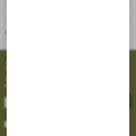
Inne z kategorii
SZYBKA WYSYŁKA
SZEROKI ASORTYMENT
Zapisz się do newslettera
Zapisz się do newslettera na naszym sklepie internetowym i
otrzymuj informacje o nowościach i promocjach.
ZAPISZ SIĘ
Wyrażam zgodę na otrzymywanie drogą elektroniczną na wskazany przeze
mnie adres e-mail informacji dotyczących usług świadczonych przez
Administratora. Zgoda może zostać cofnięta w każdym czasie.
Polityka
prywatności
*