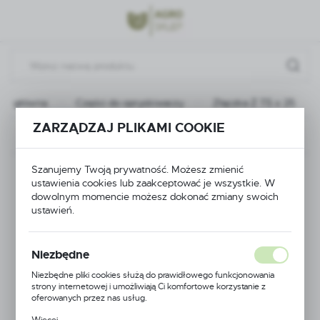
Przejdź do menu.
Przejdź do wyszukiwarki.
Przejdź do treści.
ona główna
Części do opryskiwaczy
Złączka Ż T5 x 25
ZARZĄDZAJ PLIKAMI COOKIE
Poprzedni
Następny
Szanujemy Twoją prywatność. Możesz zmienić
Złączka Ż T5 x 25
ustawienia cookies lub zaakceptować je wszystkie. W
dowolnym momencie możesz dokonać zmiany swoich
ustawień.
Niezbędne
Niezbędne pliki cookies służą do prawidłowego funkcjonowania
strony internetowej i umożliwiają Ci komfortowe korzystanie z
oferowanych przez nas usług.
Pliki cookies odpowiadają na podejmowane przez Ciebie działania w