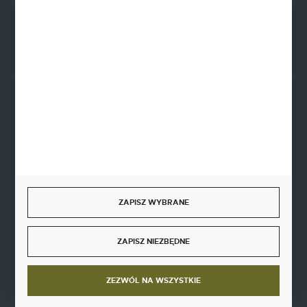
Rozpocznij zwrot produktu:
ODSTĄP OD UMOWY TUTAJ
BEZPIECZNE PŁATNOŚCI
SZYBKA DOSTAWA
ZAPISZ WYBRANE
ZAPISZ NIEZBĘDNE
DOŁĄCZ DO NAS
ZEZWÓL NA WSZYSTKIE