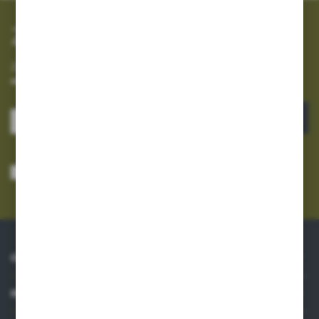
Zapisz się do newslettera
Zapisz się do newslettera na naszym sklepie internetowym i
otrzymuj informacje o nowościach i promocjach.
ZAPISZ SIĘ
Wyrażam zgodę na otrzymywanie drogą elektroniczną na wskazany przeze
mnie adres e-mail informacji dotyczących usług świadczonych przez
Administratora. Zgoda może zostać cofnięta w każdym czasie.
Polityka
prywatności
*
O NAS
INFORMACJE