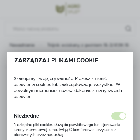
Przejdź do menu.
Przejdź do wyszukiwarki.
Przejdź do treści.
Nawadnianie
Trójnik wciskany z gwintem 16-3/4\'M-16
Poprzedni
Następny
ZARZĄDZAJ PLIKAMI COOKIE
Trójnik wciskany z
Szanujemy Twoją prywatność. Możesz zmienić
ustawienia cookies lub zaakceptować je wszystkie. W
gwintem 16-3/4\'M-16
dowolnym momencie możesz dokonać zmiany swoich
ustawień.
Niezbędne
Niezbędne pliki cookies służą do prawidłowego funkcjonowania
strony internetowej i umożliwiają Ci komfortowe korzystanie z
oferowanych przez nas usług.