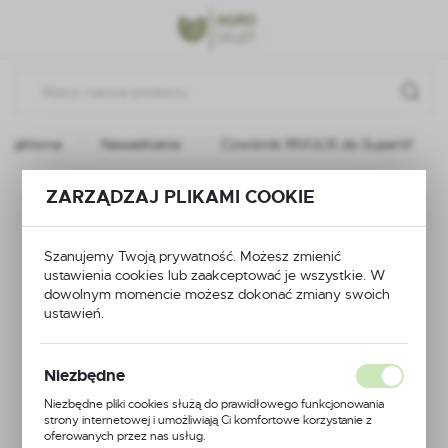
Przejdź do menu.
Przejdź do wyszukiwarki.
Przejdź do treści.
na główna
Nawadnianie
Czwórnik RIVULIS do Supertif
Poprzedni
Następny
ZARZĄDZAJ PLIKAMI COOKIE
Czwórnik RIVULIS do
Szanujemy Twoją prywatność. Możesz zmienić
ustawienia cookies lub zaakceptować je wszystkie. W
Supertif
dowolnym momencie możesz dokonać zmiany swoich
ustawień.
Niezbędne
Niezbędne pliki cookies służą do prawidłowego funkcjonowania
strony internetowej i umożliwiają Ci komfortowe korzystanie z
oferowanych przez nas usług.