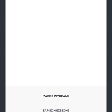
FORMULARZ KONTAKTOWY
Rozpocznij zwrot produktu:
ODSTĄP OD UMOWY TUTAJ
BEZPIECZNE PŁATNOŚCI
SZYBKA DOSTAWA
ZAPISZ WYBRANE
ZAPISZ NIEZBĘDNE