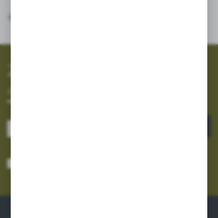
SZYBKA WYSYŁKA
SZEROKI ASORTYMENT
Zapisz się do newslettera
Zapisz się do newslettera na naszym sklepie internetowym i
otrzymuj informacje o nowościach i promocjach.
ZAPISZ SIĘ
Wyrażam zgodę na otrzymywanie drogą elektroniczną na wskazany przeze
mnie adres e-mail informacji dotyczących usług świadczonych przez
Administratora. Zgoda może zostać cofnięta w każdym czasie.
Polityka
prywatności
*