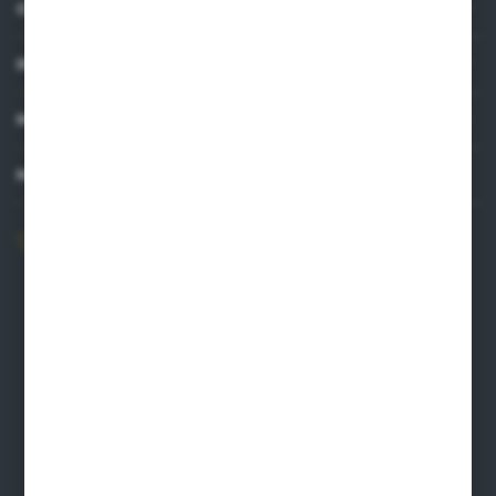
O NAS
INFORMACJE
MOJE KONTO
MASZ PYTANIE?
606 841 671
Zapraszamy pon.-pt. 8.00-16.00
pw@auto-agro.com
Auto-Agro Inter Trade
Karłowo 2
96-520 Iłów
NIP: 8341543384
PLN: 21 1020 4580 0000 1102 0123 6223
EUR: 21 1020 4580 0000 1202 0123 9763
BIC SWIFT BPKOPLPW