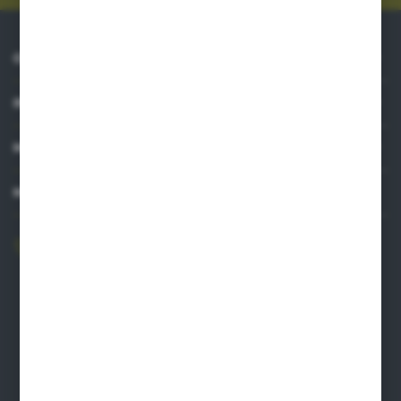
O NAS
INFORMACJE
MOJE KONTO
MASZ PYTANIE?
606 841 671
Zapraszamy pon.-pt. 8.00-16.00
pw@auto-agro.com
Auto-Agro Inter Trade
Karłowo 2
96-520 Iłów
NIP: 8341543384