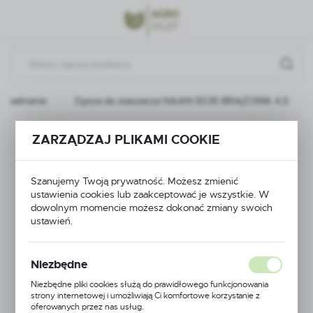
Przejdź do menu.
Przejdź do wyszukiwarki.
Przejdź do treści.
awadnianie
Dysza do zraszacza NAAN 5035 BRĄZOWA 4,5
Poprzedni
Następny
ZARZĄDZAJ PLIKAMI COOKIE
Dysza do zraszacza
Szanujemy Twoją prywatność. Możesz zmienić
ustawienia cookies lub zaakceptować je wszystkie. W
NAAN 5035
dowolnym momencie możesz dokonać zmiany swoich
ustawień.
BRĄZOWA 4,5
Niezbędne
Niezbędne pliki cookies służą do prawidłowego funkcjonowania
strony internetowej i umożliwiają Ci komfortowe korzystanie z
oferowanych przez nas usług.