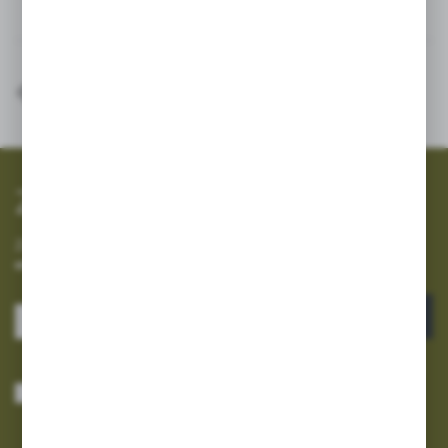
Inne z kategorii
SZYBKA WYSYŁKA
SZEROKI ASORTYMENT
Zapisz się do newslettera
Zapisz się do newslettera na naszym sklepie internetowym i
otrzymuj informacje o nowościach i promocjach.
ZAPISZ SIĘ
Wyrażam zgodę na otrzymywanie drogą elektroniczną na wskazany przeze
mnie adres e-mail informacji dotyczących usług świadczonych przez
Administratora. Zgoda może zostać cofnięta w każdym czasie.
Polityka
prywatności
*