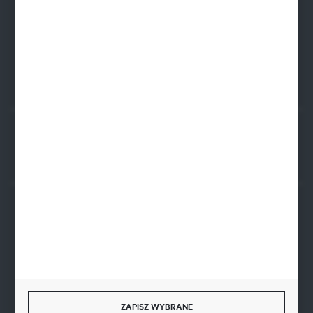
PLN: 21 1020 4580 0000 1102 0123 6223
EUR: 21 1020 4580 0000 1202 0123 9763
BIC SWIFT BPKOPLPW
FORMULARZ KONTAKTOWY
Rozpocznij zwrot produktu:
ODSTĄP OD UMOWY TUTAJ
BEZPIECZNE PŁATNOŚCI
SZYBKA DOSTAWA
ZAPISZ WYBRANE