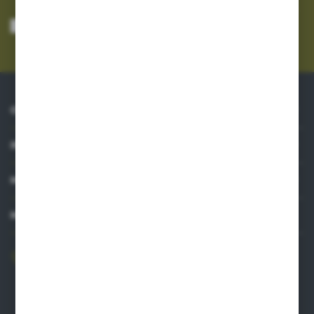
Wyrażam zgodę na otrzymywanie drogą elektroniczną na wskazany przeze
mnie adres e-mail informacji dotyczących usług świadczonych przez
Administratora. Zgoda może zostać cofnięta w każdym czasie.
Polityka
prywatności
*
O NAS
INFORMACJE
MOJE KONTO
MASZ PYTANIE?
606 841 671
Zapraszamy pon.-pt. 8.00-16.00
pw@auto-agro.com