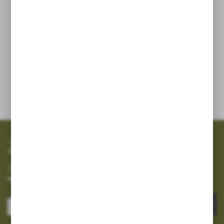
210 kP
Inne z kategorii
SZYBKA WYSYŁKA
SZEROKI ASORTYMENT
Zapisz się do newslettera
Zapisz się do newslettera na naszym sklepie internetowym i
otrzymuj informacje o nowościach i promocjach.
ZAPISZ SIĘ