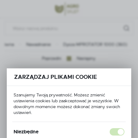
Przejdź do menu.
Przejdź do wyszukiwarki.
Przejdź do treści.
 główna
Nawadnianie
Dysza MPROTATOR 1000 (360)
Poprzedni
Następny
Dysza MPROTATOR
ZARZĄDZAJ PLIKAMI COOKIE
1000 (360)
Szanujemy Twoją prywatność. Możesz zmienić
ustawienia cookies lub zaakceptować je wszystkie. W
dowolnym momencie możesz dokonać zmiany swoich
ustawień.
Niezbędne