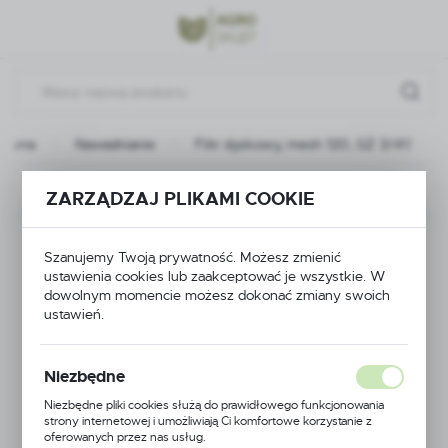
Przejdź do menu.
Przejdź do wyszukiwarki.
Przejdź do treści.
łówna
Nawadnianie
Filtr dyskowy, mesh 120, GZ 3/4\"
Poprzedni
Następny
ZARZĄDZAJ PLIKAMI COOKIE
Filtr dyskowy, mesh
Szanujemy Twoją prywatność. Możesz zmienić
ustawienia cookies lub zaakceptować je wszystkie. W
120, GZ 3/4\"
dowolnym momencie możesz dokonać zmiany swoich
ustawień.
Niezbędne
Niezbędne pliki cookies służą do prawidłowego funkcjonowania
strony internetowej i umożliwiają Ci komfortowe korzystanie z
oferowanych przez nas usług.