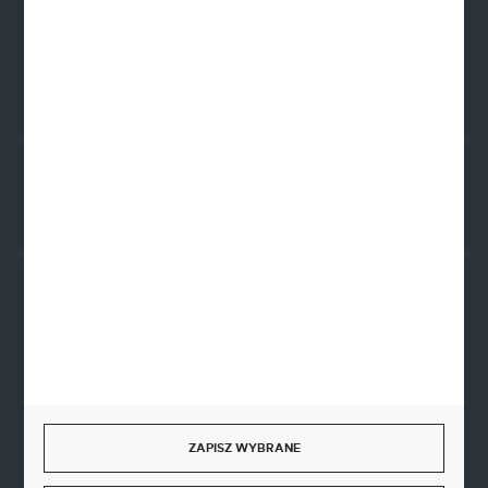
BIC SWIFT BPKOPLPW
FORMULARZ KONTAKTOWY
Rozpocznij zwrot produktu:
ODSTĄP OD UMOWY TUTAJ
BEZPIECZNE PŁATNOŚCI
SZYBKA DOSTAWA
ZAPISZ WYBRANE