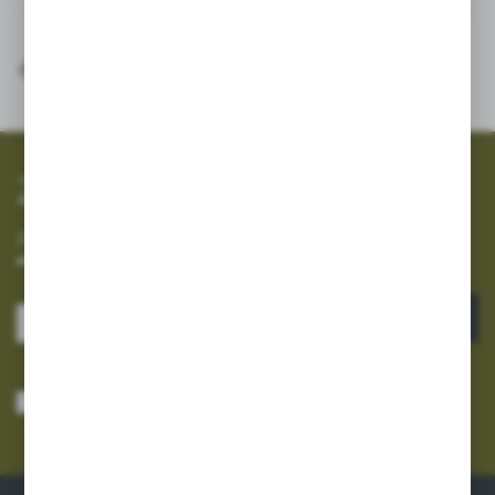
SZYBKA WYSYŁKA
SZEROKI ASORTYMENT
Zapisz się do newslettera
Zapisz się do newslettera na naszym sklepie internetowym i
otrzymuj informacje o nowościach i promocjach.
ZAPISZ SIĘ
Wyrażam zgodę na otrzymywanie drogą elektroniczną na wskazany przeze
mnie adres e-mail informacji dotyczących usług świadczonych przez
Administratora. Zgoda może zostać cofnięta w każdym czasie.
Polityka
prywatności
*