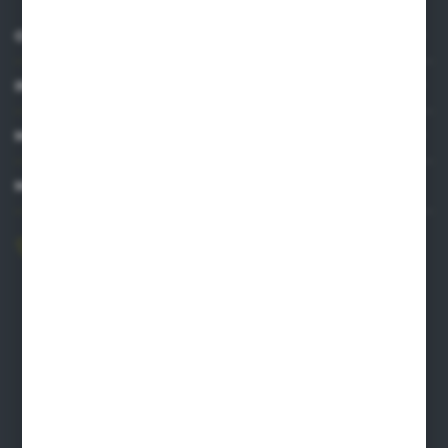
O NAS
INFORMACJE
MOJE KONTO
MASZ PYTANIE?
606 841 671
Zapraszamy pon.-pt. 8.00-16.00
pw@auto-agro.com
Auto-Agro Inter Trade
Karłowo 2
96-520 Iłów
NIP: 8341543384
PLN: 21 1020 4580 0000 1102 0123 6223
EUR: 21 1020 4580 0000 1202 0123 9763