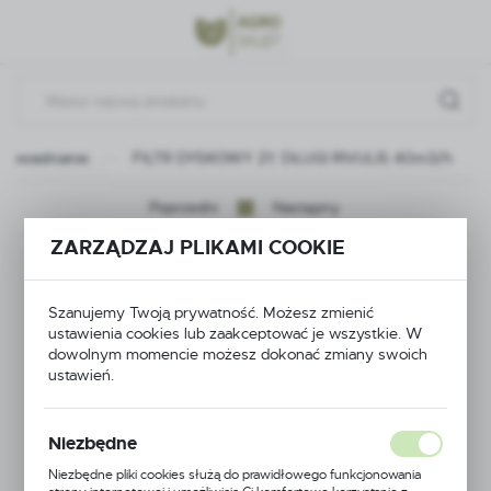
Przejdź do menu.
Przejdź do wyszukiwarki.
Przejdź do treści.
Nawadnianie
FILTR DYSKOWY 2\" DŁUGI RIVULIS 40m3/h
Poprzedni
Następny
ZARZĄDZAJ PLIKAMI COOKIE
FILTR DYSKOWY 2\"
DŁUGI RIVULIS
Szanujemy Twoją prywatność. Możesz zmienić
ustawienia cookies lub zaakceptować je wszystkie. W
dowolnym momencie możesz dokonać zmiany swoich
40m3/h
ustawień.
Niezbędne
Niezbędne pliki cookies służą do prawidłowego funkcjonowania