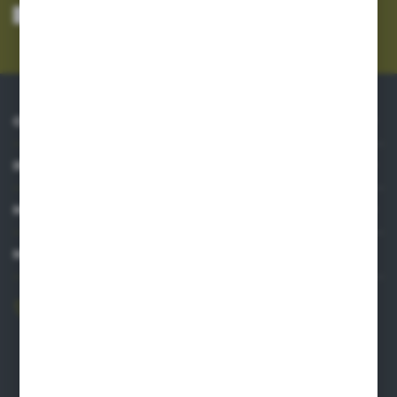
mnie adres e-mail informacji dotyczących usług świadczonych przez
Administratora. Zgoda może zostać cofnięta w każdym czasie.
Polityka
prywatności
*
O NAS
INFORMACJE
MOJE KONTO
MASZ PYTANIE?
606 841 671
Zapraszamy pon.-pt. 8.00-16.00
pw@auto-agro.com
Auto-Agro Inter Trade