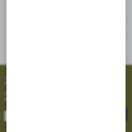
Szczegóły
Inne z kategorii
SZYBKA WYSYŁKA
SZEROKI ASORTYMENT
Zapisz się do newslettera
Zapisz się do newslettera na naszym sklepie internetowym i
otrzymuj informacje o nowościach i promocjach.
ZAPISZ SIĘ
Wyrażam zgodę na otrzymywanie drogą elektroniczną na wskazany przeze