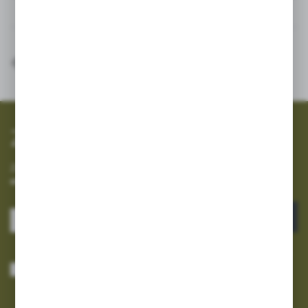
Inne z kategorii
SZYBKA WYSYŁKA
SZEROKI ASORTYMENT
Zapisz się do newslettera
Zapisz się do newslettera na naszym sklepie internetowym i
otrzymuj informacje o nowościach i promocjach.
ZAPISZ SIĘ
Wyrażam zgodę na otrzymywanie drogą elektroniczną na wskazany przeze
mnie adres e-mail informacji dotyczących usług świadczonych przez
Administratora. Zgoda może zostać cofnięta w każdym czasie.
Polityka
prywatności
*