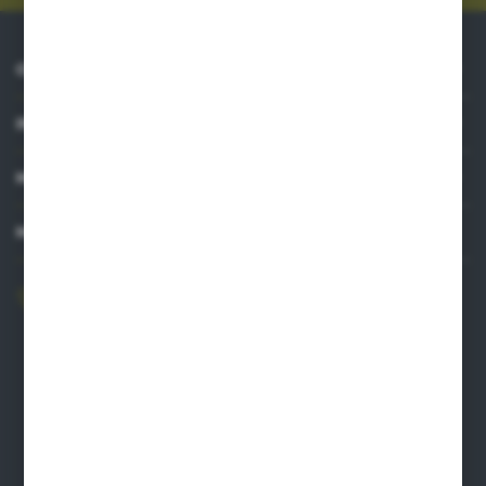
O NAS
INFORMACJE
MOJE KONTO
MASZ PYTANIE?
606 841 671
Zapraszamy pon.-pt. 8.00-16.00
pw@auto-agro.com
Auto-Agro Inter Trade
Karłowo 2
96-520 Iłów
NIP: 8341543384
PLN: 21 1020 4580 0000 1102 0123 6223