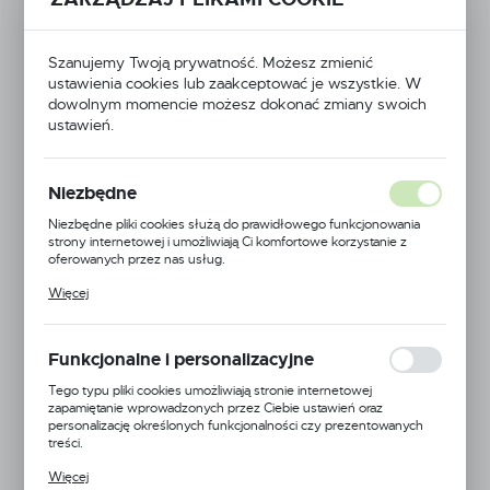
Szanujemy Twoją prywatność. Możesz zmienić
ustawienia cookies lub zaakceptować je wszystkie. W
dowolnym momencie możesz dokonać zmiany swoich
ustawień.
Niezbędne
Niezbędne pliki cookies służą do prawidłowego funkcjonowania
strony internetowej i umożliwiają Ci komfortowe korzystanie z
oferowanych przez nas usług.
Pliki cookies odpowiadają na podejmowane przez Ciebie działania w
Więcej
celu m.in. dostosowania Twoich ustawień preferencji prywatności,
logowania czy wypełniania formularzy. Dzięki plikom cookies
strona, z której korzystasz, może działać bez zakłóceń.
Funkcjonalne i personalizacyjne
Tego typu pliki cookies umożliwiają stronie internetowej
Sab
zapamiętanie wprowadzonych przez Ciebie ustawień oraz
personalizację określonych funkcjonalności czy prezentowanych
EAN:
5900000176383
treści.
Dzięki tym plikom cookies możemy zapewnić Ci większy komfort
Więcej
Kod produktu:
B12502000CA
korzystania z funkcjonalności naszej strony poprzez dopasowanie