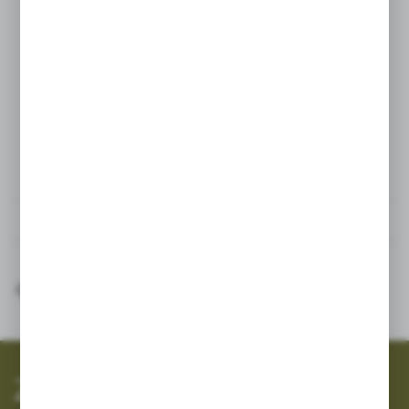
Idealny do nawadniania
Maksymalne ciśnienie pracy :
ø20 … ø63 PN16
Dane techniczne
Inne z kategorii
SZYBKA WYSYŁKA
SZEROKI ASORTYMENT
Zapisz się do newslettera