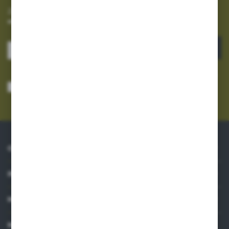
Zapisz się do newslettera na naszym sklepie internetowym i
otrzymuj informacje o nowościach i promocjach.
ZAPISZ SIĘ
Wyrażam zgodę na otrzymywanie drogą elektroniczną na wskazany przeze
mnie adres e-mail informacji dotyczących usług świadczonych przez
Administratora. Zgoda może zostać cofnięta w każdym czasie.
Polityka
prywatności
*
O NAS
INFORMACJE
MOJE KONTO
MASZ PYTANIE?