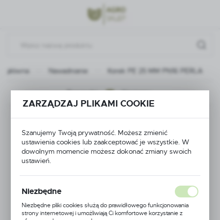
Przejdź do menu.
Przejdź do wyszukiwarki.
Przejdź do treści.
na główna
Nawadnianie
Korek PE 25 MM PN16 PERLA
Poprzedni
Następny
ZARZĄDZAJ PLIKAMI COOKIE
Korek PE 25 MM PN16
Szanujemy Twoją prywatność. Możesz zmienić
PERLA
ustawienia cookies lub zaakceptować je wszystkie. W
dowolnym momencie możesz dokonać zmiany swoich
ustawień.
Niezbędne
Niezbędne pliki cookies służą do prawidłowego funkcjonowania
strony internetowej i umożliwiają Ci komfortowe korzystanie z