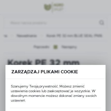
Przejdź do menu.
Przejdź do wyszukiwarki.
Przejdź do treści.
ówna
Nawadnianie
Korek PE 32 mm BLUE SEAL PN16
Poprzedni
Następny
Korek PE 32 mm
BLUE SEAL PN16
ZARZĄDZAJ PLIKAMI COOKIE
Szanujemy Twoją prywatność. Możesz zmienić
ustawienia cookies lub zaakceptować je wszystkie. W
dowolnym momencie możesz dokonać zmiany swoich
ustawień.