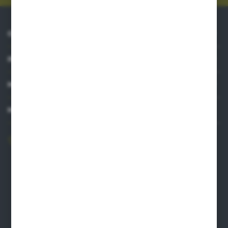
O NAS
INFORMACJE
MOJE KONTO
MASZ PYTANIE?
606 841 671
Zapraszamy pon.-pt. 8.00-16.00
pw@auto-agro.com
Auto-Agro Inter Trade
Karłowo 2
96-520 Iłów
NIP: 8341543384