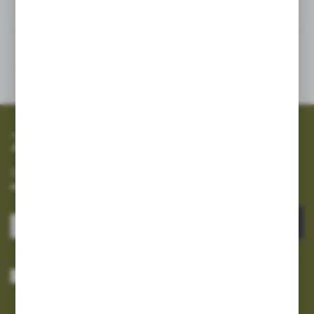
Inne z kategorii
SZYBKA WYSYŁKA
SZEROKI ASORTYMENT
Zapisz się do newslettera
Zapisz się do newslettera na naszym sklepie internetowym i
otrzymuj informacje o nowościach i promocjach.
ZAPISZ SIĘ
Wyrażam zgodę na otrzymywanie drogą elektroniczną na wskazany przeze
mnie adres e-mail informacji dotyczących usług świadczonych przez
Administratora. Zgoda może zostać cofnięta w każdym czasie.
Polityka
prywatności
*