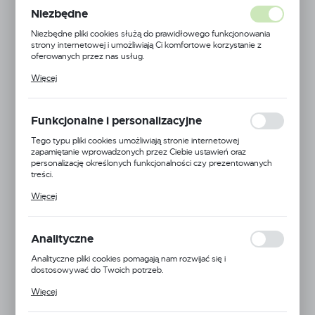
Niezbędne
Niezbędne pliki cookies służą do prawidłowego funkcjonowania
strony internetowej i umożliwiają Ci komfortowe korzystanie z
oferowanych przez nas usług.
Pliki cookies odpowiadają na podejmowane przez Ciebie działania w
Więcej
celu m.in. dostosowania Twoich ustawień preferencji prywatności,
logowania czy wypełniania formularzy. Dzięki plikom cookies
strona, z której korzystasz, może działać bez zakłóceń.
Funkcjonalne i personalizacyjne
Tego typu pliki cookies umożliwiają stronie internetowej
zapamiętanie wprowadzonych przez Ciebie ustawień oraz
personalizację określonych funkcjonalności czy prezentowanych
treści.
Dzięki tym plikom cookies możemy zapewnić Ci większy komfort
Więcej
korzystania z funkcjonalności naszej strony poprzez dopasowanie
jej do Twoich indywidualnych preferencji. Wyrażenie zgody na
funkcjonalne i personalizacyjne pliki cookies gwarantuje dostępność
Sab
większej ilości funkcji na stronie.
Analityczne
EAN:
5900000175973
Analityczne pliki cookies pomagają nam rozwijać się i
dostosowywać do Twoich potrzeb.
Kod produktu:
B115032000A
Cookies analityczne pozwalają na uzyskanie informacji w zakresie
Więcej
wykorzystywania witryny internetowej, miejsca oraz częstotliwości,
Niedostępny
z jaką odwiedzane są nasze serwisy www. Dane pozwalają nam na