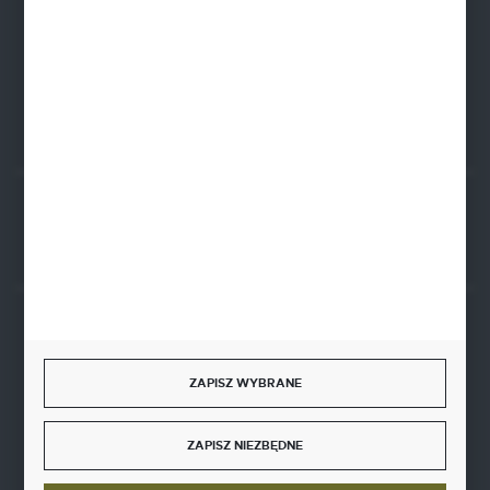
PLN: 21 1020 4580 0000 1102 0123 6223
EUR: 21 1020 4580 0000 1202 0123 9763
BIC SWIFT BPKOPLPW
FORMULARZ KONTAKTOWY
Rozpocznij zwrot produktu:
ODSTĄP OD UMOWY TUTAJ
BEZPIECZNE PŁATNOŚCI
ZAPISZ WYBRANE
ZAPISZ NIEZBĘDNE
SZYBKA DOSTAWA