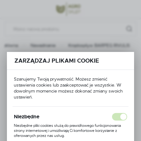
Przejdź do menu.
Przejdź do wyszukiwarki.
Przejdź do treści.
na główna
Nawadnianie
Kroplospływ BARPEG RIVULIS
Poprzedni
Następny
ZARZĄDZAJ PLIKAMI COOKIE
Kroplospływ BARPEG
Szanujemy Twoją prywatność. Możesz zmienić
ustawienia cookies lub zaakceptować je wszystkie. W
RIVULIS
dowolnym momencie możesz dokonać zmiany swoich
ustawień.
Niezbędne
Niezbędne pliki cookies służą do prawidłowego funkcjonowania
strony internetowej i umożliwiają Ci komfortowe korzystanie z
oferowanych przez nas usług.