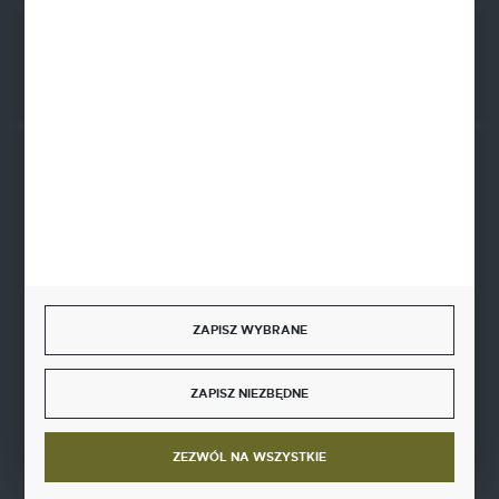
Rozpocznij zwrot produktu:
ODSTĄP OD UMOWY TUTAJ
BEZPIECZNE PŁATNOŚCI
SZYBKA DOSTAWA
ZAPISZ WYBRANE
ZAPISZ NIEZBĘDNE
DOŁĄCZ DO NAS
ZEZWÓL NA WSZYSTKIE