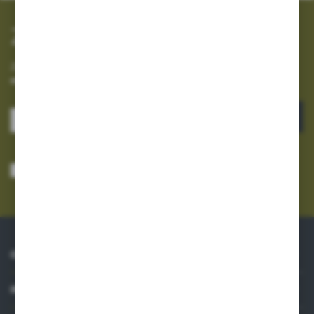
Zapisz się do newslettera
Zapisz się do newslettera na naszym sklepie internetowym i
otrzymuj informacje o nowościach i promocjach.
ZAPISZ SIĘ
Wyrażam zgodę na otrzymywanie drogą elektroniczną na wskazany przeze
mnie adres e-mail informacji dotyczących usług świadczonych przez
Administratora. Zgoda może zostać cofnięta w każdym czasie.
Polityka
prywatności
*
O NAS
INFORMACJE