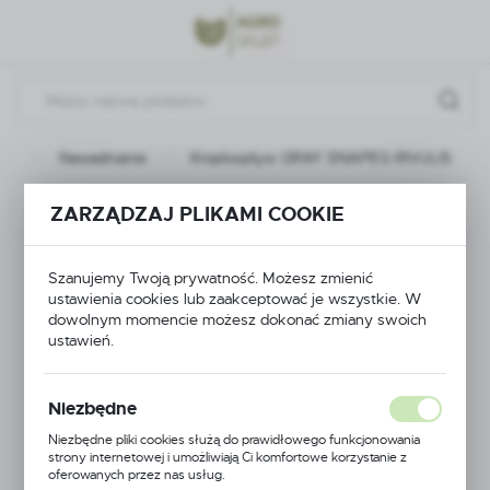
Przejdź do menu.
Przejdź do wyszukiwarki.
Przejdź do treści.
na
Nawadnianie
Kroplospływ GRAY SNAPEG RIVULIS
Poprzedni
Następny
ZARZĄDZAJ PLIKAMI COOKIE
Kroplospływ GRAY
Szanujemy Twoją prywatność. Możesz zmienić
ustawienia cookies lub zaakceptować je wszystkie. W
SNAPEG RIVULIS
dowolnym momencie możesz dokonać zmiany swoich
ustawień.
Niezbędne
Niezbędne pliki cookies służą do prawidłowego funkcjonowania
strony internetowej i umożliwiają Ci komfortowe korzystanie z
oferowanych przez nas usług.