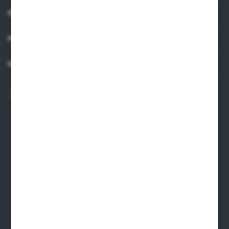
INFORMACJE
MOJE KONTO
MASZ PYTANIE?
606 841 671
Zapraszamy pon.-pt. 8.00-16.00
pw@auto-agro.com
Auto-Agro Inter Trade
Karłowo 2
96-520 Iłów
NIP: 8341543384
PLN: 21 1020 4580 0000 1102 0123 6223
EUR: 21 1020 4580 0000 1202 0123 9763
BIC SWIFT BPKOPLPW
FORMULARZ KONTAKTOWY