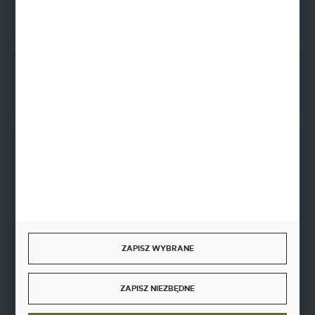
Rozpocznij zwrot produktu:
ODSTĄP OD UMOWY TUTAJ
BEZPIECZNE PŁATNOŚCI
SZYBKA DOSTAWA
ZAPISZ WYBRANE
ZAPISZ NIEZBĘDNE
DOŁĄCZ DO NAS