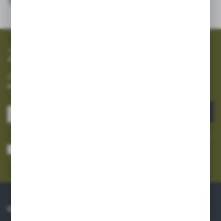
SZYBKA WYSYŁKA
SZEROKI ASORTYMENT
Zapisz się do newslettera
Zapisz się do newslettera na naszym sklepie internetowym i
otrzymuj informacje o nowościach i promocjach.
ZAPISZ SIĘ
Wyrażam zgodę na otrzymywanie drogą elektroniczną na wskazany przeze
mnie adres e-mail informacji dotyczących usług świadczonych przez
Administratora. Zgoda może zostać cofnięta w każdym czasie.
Polityka
prywatności
*
O NAS