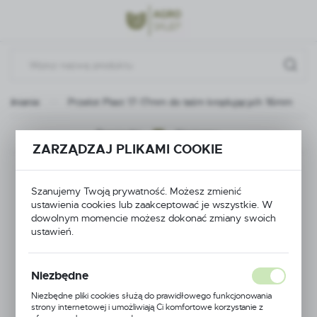
Przejdź do menu.
Przejdź do wyszukiwarki.
Przejdź do treści.
adnianie
Przelot Plast 17-17mm do taśm kroplujących 16mm
Poprzedni
Następny
ZARZĄDZAJ PLIKAMI COOKIE
Przelot Plast 17-17mm
Szanujemy Twoją prywatność. Możesz zmienić
do taśm kroplujących
ustawienia cookies lub zaakceptować je wszystkie. W
dowolnym momencie możesz dokonać zmiany swoich
16mm
ustawień.
Niezbędne
Niezbędne pliki cookies służą do prawidłowego funkcjonowania
strony internetowej i umożliwiają Ci komfortowe korzystanie z