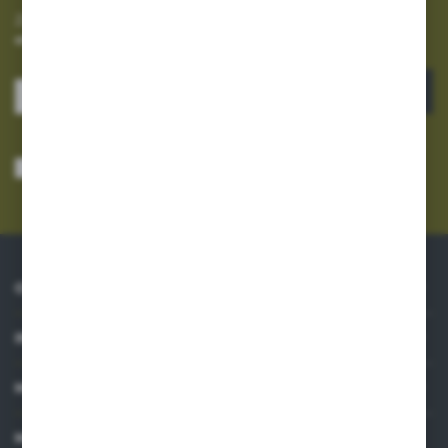
Zapisz się do newslettera na naszym sklepie internetowym i
otrzymuj informacje o nowościach i promocjach.
ZAPISZ SIĘ
Wyrażam zgodę na otrzymywanie drogą elektroniczną na wskazany przeze
mnie adres e-mail informacji dotyczących usług świadczonych przez
Administratora. Zgoda może zostać cofnięta w każdym czasie.
Polityka
prywatności
*
O NAS
INFORMACJE
MOJE KONTO
MASZ PYTANIE?