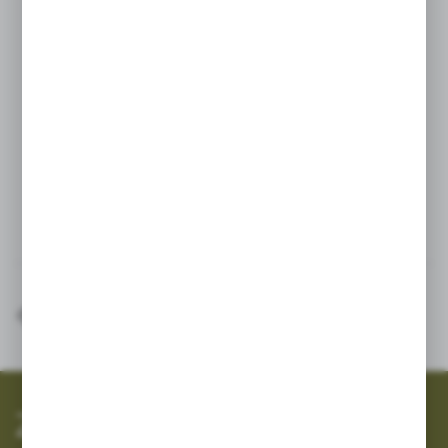
kompatybilne z taśmami i liniami kroplujacymi o grubości ścianki
6-25 mil
pasuje do taśmy/linii o średnicy 16 mm
materiał PP
stabiliazcja na UV
max. ciśnienie pracy 4bar
Inne z kategorii
SZYBKA WYSYŁKA
SZEROKI ASORTYMENT
Zapisz się do newslettera