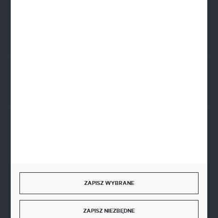
FORMULARZ KONTAKTOWY
Rozpocznij zwrot produktu:
ODSTĄP OD UMOWY TUTAJ
BEZPIECZNE PŁATNOŚCI
SZYBKA DOSTAWA
ZAPISZ WYBRANE
ZAPISZ NIEZBĘDNE