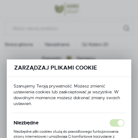
Przejdź do menu.
Przejdź do wyszukiwarki.
Przejdź do treści.
Strona główna
Nawadnianie
QJ Kolano 20
Poprzedni
Następny
ZARZĄDZAJ PLIKAMI COOKIE
QJ Kolano 20
Szanujemy Twoją prywatność. Możesz zmienić
ustawienia cookies lub zaakceptować je wszystkie. W
dowolnym momencie możesz dokonać zmiany swoich
ustawień.
Niezbędne
Niezbędne pliki cookies służą do prawidłowego funkcjonowania
strony internetowej i umożliwiają Ci komfortowe korzystanie z