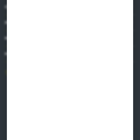
O NAS
INFORMACJE
MOJE KONTO
MASZ PYTANIE?
606 841 671
Zapraszamy pon.-pt. 8.00-16.00
pw@auto-agro.com
Auto-Agro Inter Trade
Karłowo 2
96-520 Iłów
NIP: 8341543384
PLN: 21 1020 4580 0000 1102 0123 6223
EUR: 21 1020 4580 0000 1202 0123 9763
BIC SWIFT BPKOPLPW