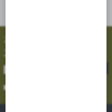
SZYBKA WYSYŁKA
SZEROKI ASORTYMENT
Zapisz się do newslettera
Zapisz się do newslettera na naszym sklepie internetowym i
otrzymuj informacje o nowościach i promocjach.
ZAPISZ SIĘ
Wyrażam zgodę na otrzymywanie drogą elektroniczną na wskazany przeze
mnie adres e-mail informacji dotyczących usług świadczonych przez
Administratora. Zgoda może zostać cofnięta w każdym czasie.
Polityka
prywatności
*