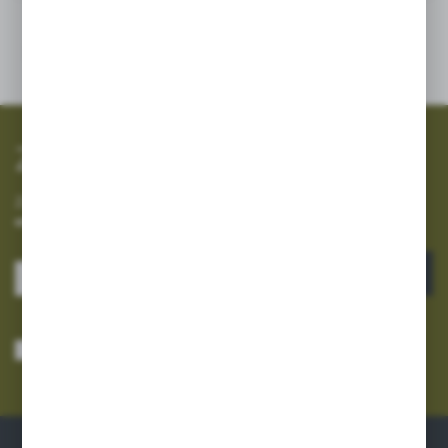
SZYBKA WYSYŁKA
SZEROKI ASORTYMENT
Zapisz się do newslettera
Zapisz się do newslettera na naszym sklepie internetowym i
otrzymuj informacje o nowościach i promocjach.
ZAPISZ SIĘ
Wyrażam zgodę na otrzymywanie drogą elektroniczną na wskazany przeze
mnie adres e-mail informacji dotyczących usług świadczonych przez
Administratora. Zgoda może zostać cofnięta w każdym czasie.
Polityka
prywatności
*