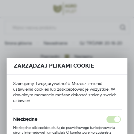
Przejdź do menu.
Przejdź do wyszukiwarki.
Przejdź do treści.
Strona główna
Nawadnianie
QJ TRÓJNIK 20-16-20
Poprzedni
Następny
ZARZĄDZAJ PLIKAMI COOKIE
QJ TRÓJNIK 20-16-20
Szanujemy Twoją prywatność. Możesz zmienić
ustawienia cookies lub zaakceptować je wszystkie. W
dowolnym momencie możesz dokonać zmiany swoich
ustawień.
Niezbędne
Niezbędne pliki cookies służą do prawidłowego funkcjonowania
strony internetowej i umożliwiają Ci komfortowe korzystanie z