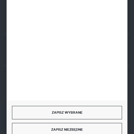
FORMULARZ KONTAKTOWY
Rozpocznij zwrot produktu:
ODSTĄP OD UMOWY TUTAJ
BEZPIECZNE PŁATNOŚCI
SZYBKA DOSTAWA
ZAPISZ WYBRANE
ZAPISZ NIEZBĘDNE