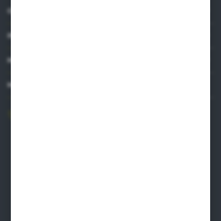
O NAS
INFORMACJE
MOJE KONTO
MASZ PYTANIE?
606 841 671
Zapraszamy pon.-pt. 8.00-16.00
pw@auto-agro.com
Auto-Agro Inter Trade
Karłowo 2
96-520 Iłów
NIP: 8341543384
PLN: 21 1020 4580 0000 1102 0123 6223
EUR: 21 1020 4580 0000 1202 0123 9763
BIC SWIFT BPKOPLPW