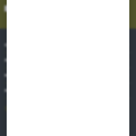
Wyrażam zgodę na otrzymywanie drogą elektroniczną na wskazany przeze
mnie adres e-mail informacji dotyczących usług świadczonych przez
Administratora. Zgoda może zostać cofnięta w każdym czasie.
Polityka
prywatności
*
O NAS
INFORMACJE
MOJE KONTO
MASZ PYTANIE?
606 841 671
Zapraszamy pon.-pt. 8.00-16.00
pw@auto-agro.com