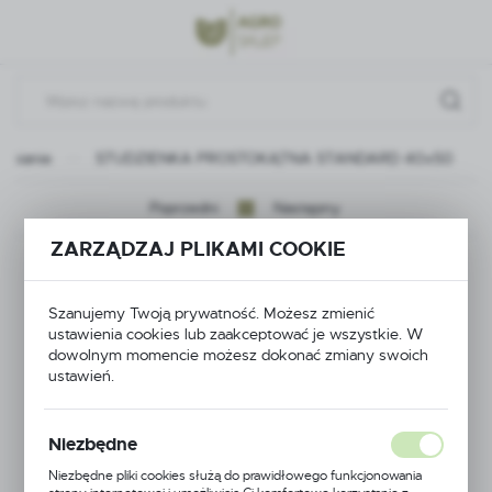
Przejdź do menu.
Przejdź do wyszukiwarki.
Przejdź do treści.
dnianie
STUDZIENKA PROSTOKĄTNA STANDARD 40x50
Poprzedni
Następny
ZARZĄDZAJ PLIKAMI COOKIE
STUDZIENKA
PROSTOKĄTNA
Szanujemy Twoją prywatność. Możesz zmienić
ustawienia cookies lub zaakceptować je wszystkie. W
dowolnym momencie możesz dokonać zmiany swoich
STANDARD 40x50
ustawień.
Niezbędne
Niezbędne pliki cookies służą do prawidłowego funkcjonowania