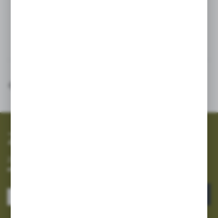
Wysokość - 300mm
Inne z kategorii
SZYBKA WYSYŁKA
SZEROKI ASORTYMENT
Zapisz się do newslettera
Zapisz się do newslettera na naszym sklepie internetowym i
otrzymuj informacje o nowościach i promocjach.
ZAPISZ SIĘ