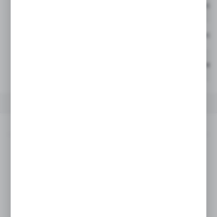
16080 0.75L/H 0.20M 2200M
5900000173
16080 0.75L/H 0.30M 2500M
5900000173
16080 1.05L/H 0.30M 2500M
5900000165
OPIS PRODUKTU
DANE TECHNICZNE
INNE Z KATEG
Opis produktu
Taśma streamline x 16080
0.75L/H 0.15M 2200M
Streamline™ X