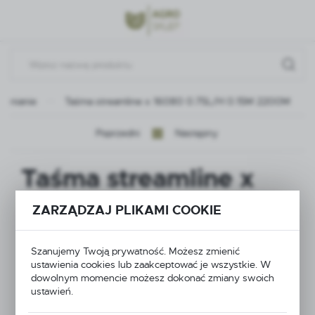
Przejdź do menu.
Przejdź do wyszukiwarki.
Przejdź do treści.
adnianie
Taśma streamline x 16080 0.75L/H 0.15M 2200M
Poprzedni
Następny
Taśma streamline x
16080 0.75L/H 0.15M
ZARZĄDZAJ PLIKAMI COOKIE
2200M
Szanujemy Twoją prywatność. Możesz zmienić
ustawienia cookies lub zaakceptować je wszystkie. W
dowolnym momencie możesz dokonać zmiany swoich
ustawień.