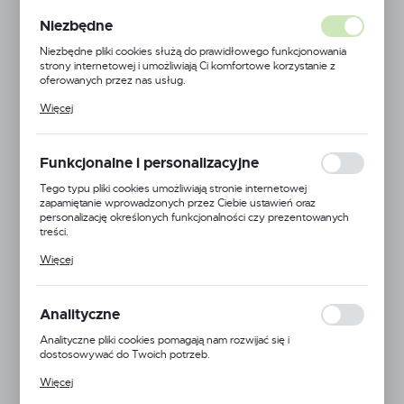
Niezbędne
Niezbędne pliki cookies służą do prawidłowego funkcjonowania
strony internetowej i umożliwiają Ci komfortowe korzystanie z
oferowanych przez nas usług.
Pliki cookies odpowiadają na podejmowane przez Ciebie działania w
Więcej
celu m.in. dostosowania Twoich ustawień preferencji prywatności,
logowania czy wypełniania formularzy. Dzięki plikom cookies
strona, z której korzystasz, może działać bez zakłóceń.
Funkcjonalne i personalizacyjne
Tego typu pliki cookies umożliwiają stronie internetowej
zapamiętanie wprowadzonych przez Ciebie ustawień oraz
personalizację określonych funkcjonalności czy prezentowanych
treści.
Dzięki tym plikom cookies możemy zapewnić Ci większy komfort
Więcej
korzystania z funkcjonalności naszej strony poprzez dopasowanie
jej do Twoich indywidualnych preferencji. Wyrażenie zgody na
funkcjonalne i personalizacyjne pliki cookies gwarantuje dostępność
większej ilości funkcji na stronie.
Analityczne
Analityczne pliki cookies pomagają nam rozwijać się i
dostosowywać do Twoich potrzeb.
Netafim
Cookies analityczne pozwalają na uzyskanie informacji w zakresie
Więcej
wykorzystywania witryny internetowej, miejsca oraz częstotliwości,
EAN:
5900000173580
z jaką odwiedzane są nasze serwisy www. Dane pozwalają nam na