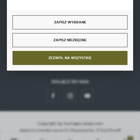
BEZPIECZNE PŁATNOŚCI
ZAPISZ WYBRANE
ZAPISZ NIEZBĘDNE
SZYBKA DOSTAWA
ZEZWÓL NA WSZYSTKIE
DOŁĄCZ DO NAS
Copyright by hurt-agro-sklep.com
Agencja interaktywna
[ti]
Powered by
2ClickShop®
0