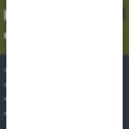
ZAPISZ SIĘ
Wyrażam zgodę na otrzymywanie drogą elektroniczną na wskazany przeze
mnie adres e-mail informacji dotyczących usług świadczonych przez
Administratora. Zgoda może zostać cofnięta w każdym czasie.
Polityka
prywatności
*
O NAS
INFORMACJE
MOJE KONTO
MASZ PYTANIE?