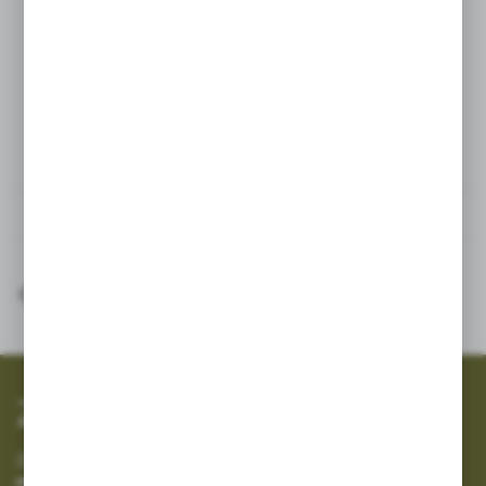
zastosować w każdym
zastosowaniu
Dane techniczne
Inne z kategorii
SZYBKA WYSYŁKA
SZEROKI ASORTYMENT
Zapisz się do newslettera
Zapisz się do newslettera na naszym sklepie internetowym i
otrzymuj informacje o nowościach i promocjach.