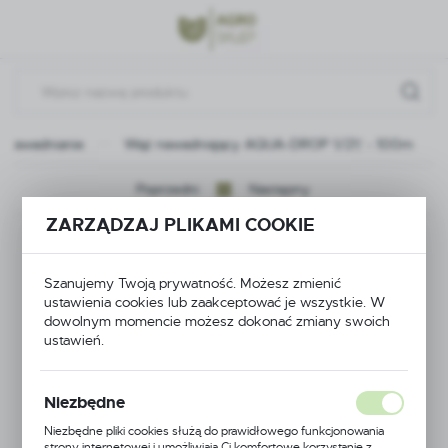
Przejdź do menu.
Przejdź do wyszukiwarki.
Przejdź do treści.
Nawadnianie
Wąż nawadniający AQUA-DROP 1/2\" - 100m
Poprzedni
Następny
ZARZĄDZAJ PLIKAMI COOKIE
Wąż nawadniający
AQUA-DROP 1/2\" -
Szanujemy Twoją prywatność. Możesz zmienić
ustawienia cookies lub zaakceptować je wszystkie. W
dowolnym momencie możesz dokonać zmiany swoich
100m
ustawień.
Niezbędne
Niezbędne pliki cookies służą do prawidłowego funkcjonowania
strony internetowej i umożliwiają Ci komfortowe korzystanie z