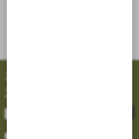
Inne z kategorii
SZYBKA WYSYŁKA
SZEROKI ASORTYMENT
Zapisz się do newslettera
Zapisz się do newslettera na naszym sklepie internetowym i
otrzymuj informacje o nowościach i promocjach.
ZAPISZ SIĘ
Wyrażam zgodę na otrzymywanie drogą elektroniczną na wskazany przeze
mnie adres e-mail informacji dotyczących usług świadczonych przez
Administratora. Zgoda może zostać cofnięta w każdym czasie.
Polityka