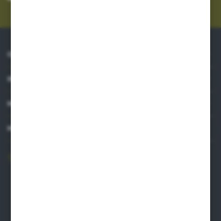
prywatności
*
O NAS
INFORMACJE
MOJE KONTO
MASZ PYTANIE?
606 841 671
Zapraszamy pon.-pt. 8.00-16.00
pw@auto-agro.com
Auto-Agro Inter Trade
Karłowo 2
96-520 Iłów