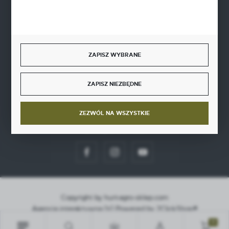
BEZPIECZNE PŁATNOŚCI
ZAPISZ WYBRANE
SZYBKA DOSTAWA
ZAPISZ NIEZBĘDNE
ZEZWÓL NA WSZYSTKIE
DOŁĄCZ DO NAS
Copyright by hurt-agro-sklep.com
Agencja interaktywna
[ti]
Powered by
2ClickShop®
0