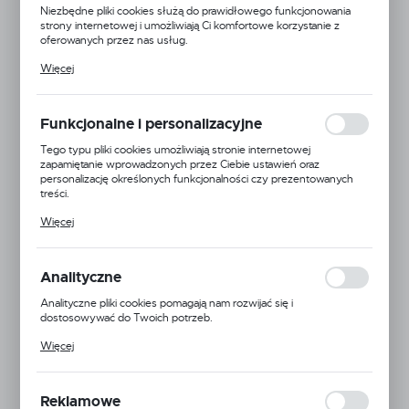
Niezbędne pliki cookies służą do prawidłowego funkcjonowania
strony internetowej i umożliwiają Ci komfortowe korzystanie z
oferowanych przez nas usług.
Pliki cookies odpowiadają na podejmowane przez Ciebie działania w
Więcej
celu m.in. dostosowania Twoich ustawień preferencji prywatności,
logowania czy wypełniania formularzy. Dzięki plikom cookies
strona, z której korzystasz, może działać bez zakłóceń.
Funkcjonalne i personalizacyjne
Tego typu pliki cookies umożliwiają stronie internetowej
zapamiętanie wprowadzonych przez Ciebie ustawień oraz
personalizację określonych funkcjonalności czy prezentowanych
treści.
Dzięki tym plikom cookies możemy zapewnić Ci większy komfort
Więcej
korzystania z funkcjonalności naszej strony poprzez dopasowanie
jej do Twoich indywidualnych preferencji. Wyrażenie zgody na
funkcjonalne i personalizacyjne pliki cookies gwarantuje dostępność
większej ilości funkcji na stronie.
Analityczne
Analityczne pliki cookies pomagają nam rozwijać się i
dostosowywać do Twoich potrzeb.
Plast Project
Cookies analityczne pozwalają na uzyskanie informacji w zakresie
Więcej
wykorzystywania witryny internetowej, miejsca oraz częstotliwości,
z jaką odwiedzane są nasze serwisy www. Dane pozwalają nam na
EAN:
5900000143224
ocenę naszych serwisów internetowych pod względem ich
popularności wśród użytkowników. Zgromadzone informacje są
Reklamowe
Kod produktu:
3996.0160