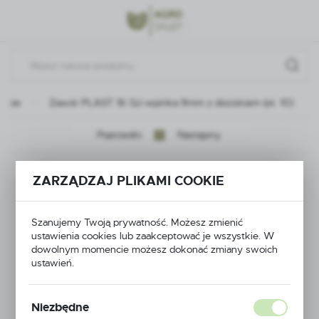
Przejdź do menu.
Przejdź do wyszukiwarki.
Przejdź do treści.
anie
Zawór PLAST 16 QJ-wpinka 9mm z dociskiem (ot. 10)
Poprzedni
Następny
Zawór PLAST 16 QJ-
ZARZĄDZAJ PLIKAMI COOKIE
wpinka 9mm z
Szanujemy Twoją prywatność. Możesz zmienić
dociskiem (ot. 10)
ustawienia cookies lub zaakceptować je wszystkie. W
dowolnym momencie możesz dokonać zmiany swoich
ustawień.
Niezbędne