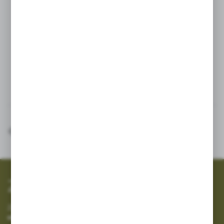
klamce otwierania/zamykania
Kolorowy uchwyt ułatwiający identyfikację zaworu w systemie
W skończonej gamie dostępnych wersji, aby zaspokoić
najróżniejsze rodzaje zastosowań
Maksymalne zalecane ciśnienie robocze: 6 bar
Inne z kategorii
SZYBKA WYSYŁKA
SZEROKI ASORTYMENT
Zapisz się do newslettera
Zapisz się do newslettera na naszym sklepie internetowym i
otrzymuj informacje o nowościach i promocjach.