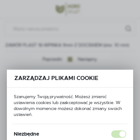
Przejdź do menu.
Przejdź do wyszukiwarki.
Przejdź do treści.
ZAWÓR PLAST 16-WPINKA 9mm Z DOCISKIEM (otw. 10 mm)
Poprzedni
Następny
ZAWÓR PLAST 16-
ZARZĄDZAJ PLIKAMI COOKIE
WPINKA 9mm Z
Szanujemy Twoją prywatność. Możesz zmienić
DOCISKIEM (otw. 10
ustawienia cookies lub zaakceptować je wszystkie. W
dowolnym momencie możesz dokonać zmiany swoich
ustawień.
mm)
Niezbędne