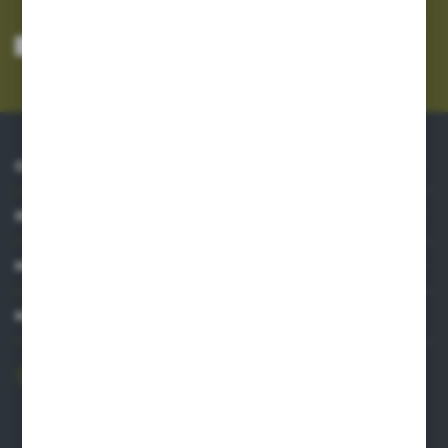
Wyrażam zgodę na otrzymywanie drogą elektroniczną na wskazany przeze
mnie adres e-mail informacji dotyczących usług świadczonych przez
Administratora. Zgoda może zostać cofnięta w każdym czasie.
Polityka
prywatności
*
O NAS
INFORMACJE
MOJE KONTO
MASZ PYTANIE?
606 841 671
Zapraszamy pon.-pt. 8.00-16.00
pw@auto-agro.com