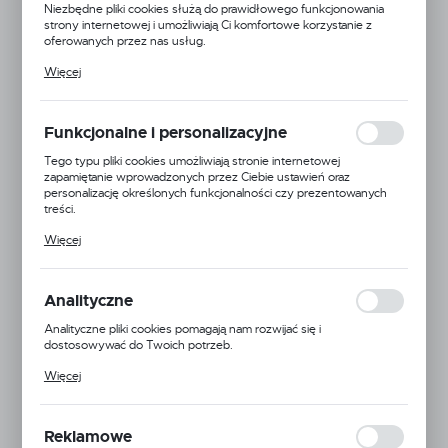
Niezbędne pliki cookies służą do prawidłowego funkcjonowania
strony internetowej i umożliwiają Ci komfortowe korzystanie z
oferowanych przez nas usług.
Pliki cookies odpowiadają na podejmowane przez Ciebie działania w
Więcej
celu m.in. dostosowania Twoich ustawień preferencji prywatności,
logowania czy wypełniania formularzy. Dzięki plikom cookies
strona, z której korzystasz, może działać bez zakłóceń.
Funkcjonalne i personalizacyjne
Tego typu pliki cookies umożliwiają stronie internetowej
zapamiętanie wprowadzonych przez Ciebie ustawień oraz
personalizację określonych funkcjonalności czy prezentowanych
treści.
Dzięki tym plikom cookies możemy zapewnić Ci większy komfort
Więcej
korzystania z funkcjonalności naszej strony poprzez dopasowanie
jej do Twoich indywidualnych preferencji. Wyrażenie zgody na
funkcjonalne i personalizacyjne pliki cookies gwarantuje dostępność
większej ilości funkcji na stronie.
Analityczne
Analityczne pliki cookies pomagają nam rozwijać się i
dostosowywać do Twoich potrzeb.
Cookies analityczne pozwalają na uzyskanie informacji w zakresie
Więcej
wykorzystywania witryny internetowej, miejsca oraz częstotliwości,
z jaką odwiedzane są nasze serwisy www. Dane pozwalają nam na
Plast Project
ocenę naszych serwisów internetowych pod względem ich
popularności wśród użytkowników. Zgromadzone informacje są
Reklamowe
przetwarzane w formie zanonimizowanej. Wyrażenie zgody na
EAN:
5900000142289