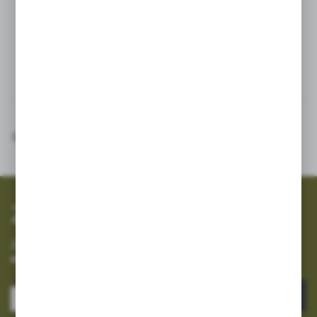
najróżniejsze rodzaje zastosowań
Maksymalne zalecane ciśnienie robocze: 6 bar
Inne z kategorii
SZYBKA WYSYŁKA
SZEROKI ASORTYMENT
Zapisz się do newslettera
Zapisz się do newslettera na naszym sklepie internetowym i
otrzymuj informacje o nowościach i promocjach.
ZAPISZ SIĘ