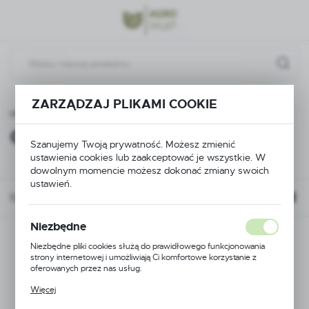
Przejdź do menu.
Przejdź do wyszukiwarki.
Przejdź do treści.
ZARZĄDZAJ PLIKAMI COOKIE
Strona główna
Części do ciągników
Silnik
Oleje
Oleje
(1)
Szanujemy Twoją prywatność. Możesz zmienić
ustawienia cookies lub zaakceptować je wszystkie. W
dowolnym momencie możesz dokonać zmiany swoich
ustawień.
Domyślnie
Niezbędne
Niezbędne pliki cookies służą do prawidłowego funkcjonowania
strony internetowej i umożliwiają Ci komfortowe korzystanie z
oferowanych przez nas usług.
Pliki cookies odpowiadają na podejmowane przez Ciebie działania w
Więcej
celu m.in. dostosowania Twoich ustawień preferencji prywatności,
logowania czy wypełniania formularzy. Dzięki plikom cookies