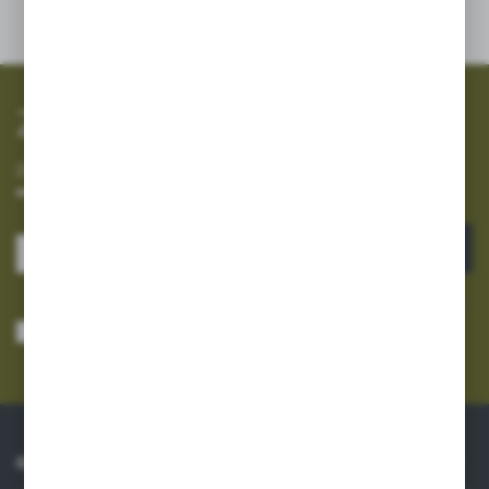
promocyjne mogą pojawić się na stronach podmiotów trzecich lub
firm będących naszymi partnerami oraz innych dostawców usług.
Firmy te działają w charakterze pośredników prezentujących nasze
treści w postaci wiadomości, ofert, komunikatów mediów
społecznościowych.
Zapisz się do newslettera
Zapisz się do newslettera na naszym sklepie internetowym i
otrzymuj informacje o nowościach i promocjach.
ZAPISZ SIĘ
Wyrażam zgodę na otrzymywanie drogą elektroniczną na wskazany przeze
mnie adres e-mail informacji dotyczących usług świadczonych przez
Administratora. Zgoda może zostać cofnięta w każdym czasie.
Polityka
prywatności
*
O NAS