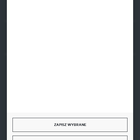
Rozpocznij zwrot produktu:
ODSTĄP OD UMOWY TUTAJ
BEZPIECZNE PŁATNOŚCI
SZYBKA DOSTAWA
ZAPISZ WYBRANE
DOŁĄCZ DO NAS