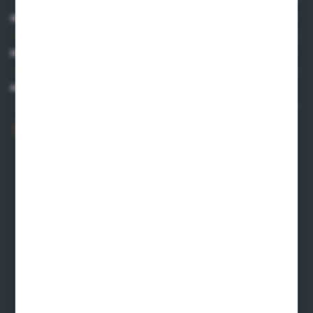
INFORMACJE
MOJE KONTO
MASZ PYTANIE?
606 841 671
Zapraszamy pon.-pt. 8.00-16.00
pw@auto-agro.com
Auto-Agro Inter Trade
Karłowo 2
96-520 Iłów
NIP: 8341543384
PLN: 21 1020 4580 0000 1102 0123 6223
EUR: 21 1020 4580 0000 1202 0123 9763
BIC SWIFT BPKOPLPW
FORMULARZ KONTAKTOWY