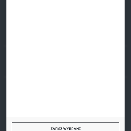
PLN: 21 1020 4580 0000 1102 0123 6223
EUR: 21 1020 4580 0000 1202 0123 9763
BIC SWIFT BPKOPLPW
FORMULARZ KONTAKTOWY
Rozpocznij zwrot produktu:
ODSTĄP OD UMOWY TUTAJ
BEZPIECZNE PŁATNOŚCI
SZYBKA DOSTAWA
ZAPISZ WYBRANE