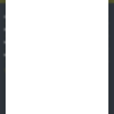
O NAS
INFORMACJE
MOJE KONTO
MASZ PYTANIE?
606 841 671
Zapraszamy pon.-pt. 8.00-16.00
pw@auto-agro.com
Auto-Agro Inter Trade
Karłowo 2
96-520 Iłów
NIP: 8341543384