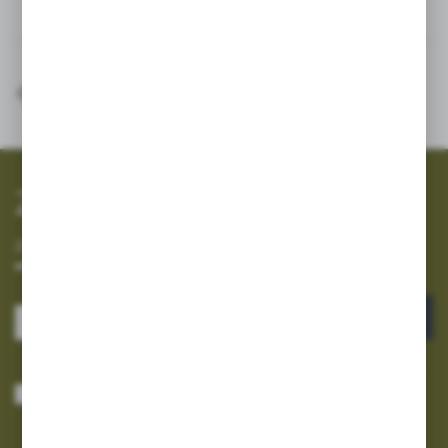
Inne z kategorii
SZYBKA WYSYŁKA
SZEROKI ASORTYMENT
Zapisz się do newslettera
Zapisz się do newslettera na naszym sklepie internetowym i
otrzymuj informacje o nowościach i promocjach.
ZAPISZ SIĘ
Wyrażam zgodę na otrzymywanie drogą elektroniczną na wskazany przeze
mnie adres e-mail informacji dotyczących usług świadczonych przez
Administratora. Zgoda może zostać cofnięta w każdym czasie.
Polityka
prywatności
*