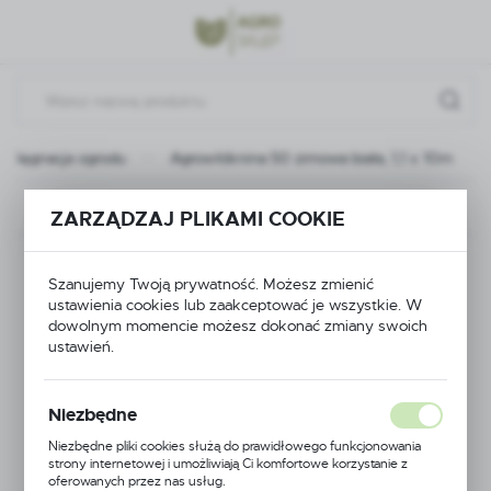
Przejdź do menu.
Przejdź do wyszukiwarki.
Przejdź do treści.
Pielęgnacja ogrodu
Agrowłóknina 50 zimowa biała, 1,1 x 10m
Poprzedni
Następny
ZARZĄDZAJ PLIKAMI COOKIE
Agrowłóknina 50
Szanujemy Twoją prywatność. Możesz zmienić
ustawienia cookies lub zaakceptować je wszystkie. W
zimowa biała, 1,1 x
dowolnym momencie możesz dokonać zmiany swoich
ustawień.
10m
Niezbędne
Niezbędne pliki cookies służą do prawidłowego funkcjonowania
strony internetowej i umożliwiają Ci komfortowe korzystanie z
oferowanych przez nas usług.