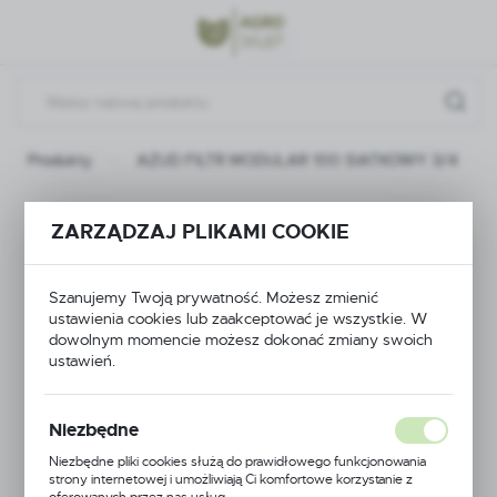
Przejdź do menu.
Przejdź do wyszukiwarki.
Przejdź do treści.
Produkty
AZUD FILTR MODULAR 100 SIATKOWY 3/4
AZUD FILTR
ZARZĄDZAJ PLIKAMI COOKIE
MODULAR 100
Szanujemy Twoją prywatność. Możesz zmienić
SIATKOWY 3/4
ustawienia cookies lub zaakceptować je wszystkie. W
dowolnym momencie możesz dokonać zmiany swoich
ustawień.
Niezbędne
Niezbędne pliki cookies służą do prawidłowego funkcjonowania
strony internetowej i umożliwiają Ci komfortowe korzystanie z
oferowanych przez nas usług.