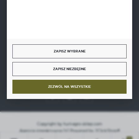
BEZPIECZNE PŁATNOŚCI
SZYBKA DOSTAWA
ZAPISZ WYBRANE
ZAPISZ NIEZBĘDNE
DOŁĄCZ DO NAS
ZEZWÓL NA WSZYSTKIE
Copyright by hurt-agro-sklep.com
Agencja interaktywna
[ti]
Powered by
2ClickShop®
0