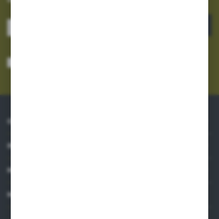
ZAPISZ SIĘ
Wyrażam zgodę na otrzymywanie drogą elektroniczną na wskazany przeze
mnie adres e-mail informacji dotyczących usług świadczonych przez
Administratora. Zgoda może zostać cofnięta w każdym czasie.
Polityka
prywatności
*
O NAS
INFORMACJE
MOJE KONTO
MASZ PYTANIE?