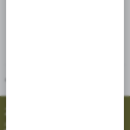
Fabrycznie przygotowane miejsce do podłączenia manometrów,
Łatwa obsługa, a do konserwacji nie są potrzebne żadne
narzędzia.
Podłączenie: ¾’’ GZ
Powierzchnia filtracji: 160 cm2
Dane techniczne
SZYBKA WYSYŁKA
SZEROKI ASORTYMENT
Zapisz się do newslettera
Zapisz się do newslettera na naszym sklepie internetowym i
otrzymuj informacje o nowościach i promocjach.