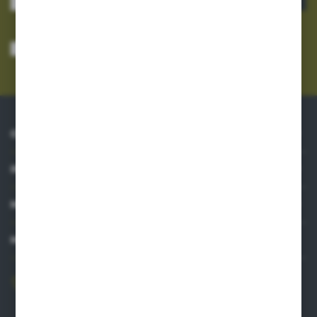
Wyrażam zgodę na otrzymywanie drogą elektroniczną na wskazany przeze
mnie adres e-mail informacji dotyczących usług świadczonych przez
Administratora. Zgoda może zostać cofnięta w każdym czasie.
Polityka
prywatności
*
O NAS
INFORMACJE
MOJE KONTO
MASZ PYTANIE?
606 841 671
Zapraszamy pon.-pt. 8.00-16.00