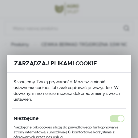
Przejdź do menu.
Przejdź do wyszukiwarki.
Przejdź do treści.
Produkty
CEWKA BERMAD TRÓJDROŻNA 3,5W NC
CEWKA BERMAD
ZARZĄDZAJ PLIKAMI COOKIE
TRÓJDROŻNA 3,5W
Szanujemy Twoją prywatność. Możesz zmienić
NC
ustawienia cookies lub zaakceptować je wszystkie. W
dowolnym momencie możesz dokonać zmiany swoich
ustawień.
Niezbędne
Niezbędne pliki cookies służą do prawidłowego funkcjonowania
strony internetowej i umożliwiają Ci komfortowe korzystanie z
oferowanych przez nas usług.