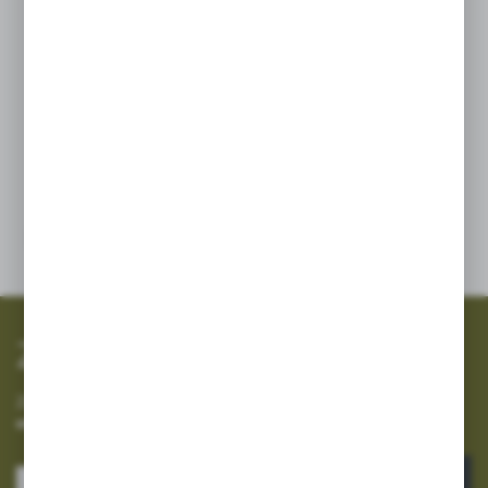
Wysoka wytrzymałość mechaniczna
Klasa ochrony – IP68
Niezawodna praca pod wodą zabrudzoną
Niska wrażliwość na zmiany napięcia
Niskie zużycie energii
Prosta instalacja, obsługa i konserwacja R
SZYBKA WYSYŁKA
SZEROKI ASORTYMENT
Zapisz się do newslettera
Zapisz się do newslettera na naszym sklepie internetowym i
otrzymuj informacje o nowościach i promocjach.
ZAPISZ SIĘ