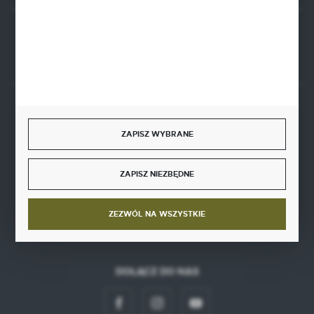
Rozpocznij zwrot produktu:
ODSTĄP OD UMOWY TUTAJ
BEZPIECZNE PŁATNOŚCI
ZAPISZ WYBRANE
ZAPISZ NIEZBĘDNE
SZYBKA DOSTAWA
ZEZWÓL NA WSZYSTKIE
DOŁĄCZ DO NAS