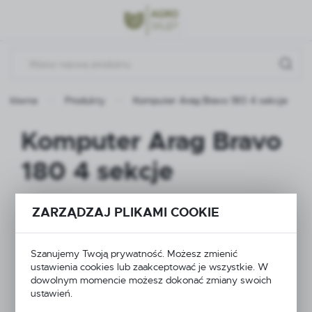
Przejdź do menu.
Przejdź do wyszukiwarki.
Przejdź do treści.
a główna
Produkty
Komputer Arag Bravo 180 4 sekcje
Komputer Arag Bravo
180 4 sekcje
ZARZĄDZAJ PLIKAMI COOKIE
Szanujemy Twoją prywatność. Możesz zmienić
ustawienia cookies lub zaakceptować je wszystkie. W
dowolnym momencie możesz dokonać zmiany swoich
ustawień.