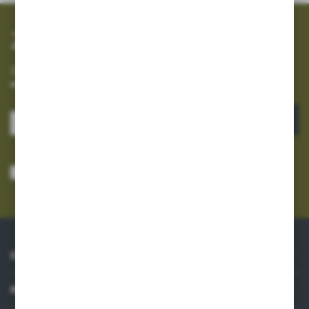
Zapisz się do newslettera
Zapisz się do newslettera na naszym sklepie internetowym i
otrzymuj informacje o nowościach i promocjach.
ZAPISZ SIĘ
Wyrażam zgodę na otrzymywanie drogą elektroniczną na wskazany przeze
mnie adres e-mail informacji dotyczących usług świadczonych przez
Administratora. Zgoda może zostać cofnięta w każdym czasie.
Polityka
prywatności
*
O NAS
INFORMACJE