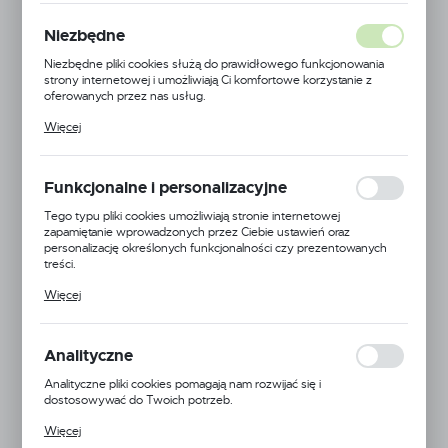
Niezbędne
Niezbędne pliki cookies służą do prawidłowego funkcjonowania
strony internetowej i umożliwiają Ci komfortowe korzystanie z
oferowanych przez nas usług.
Pliki cookies odpowiadają na podejmowane przez Ciebie działania w
Więcej
celu m.in. dostosowania Twoich ustawień preferencji prywatności,
logowania czy wypełniania formularzy. Dzięki plikom cookies
strona, z której korzystasz, może działać bez zakłóceń.
Funkcjonalne i personalizacyjne
Tego typu pliki cookies umożliwiają stronie internetowej
zapamiętanie wprowadzonych przez Ciebie ustawień oraz
personalizację określonych funkcjonalności czy prezentowanych
treści.
Arag
Dzięki tym plikom cookies możemy zapewnić Ci większy komfort
Więcej
korzystania z funkcjonalności naszej strony poprzez dopasowanie
EAN:
5900000106854
jej do Twoich indywidualnych preferencji. Wyrażenie zgody na
funkcjonalne i personalizacyjne pliki cookies gwarantuje dostępność
Kod produktu:
BRAVO-180-4 SEKCJE
większej ilości funkcji na stronie.
Analityczne
Mała dostępność
Analityczne pliki cookies pomagają nam rozwijać się i
dostosowywać do Twoich potrzeb.
Cookies analityczne pozwalają na uzyskanie informacji w zakresie
POWIĄZANE
Więcej
wykorzystywania witryny internetowej, miejsca oraz częstotliwości,