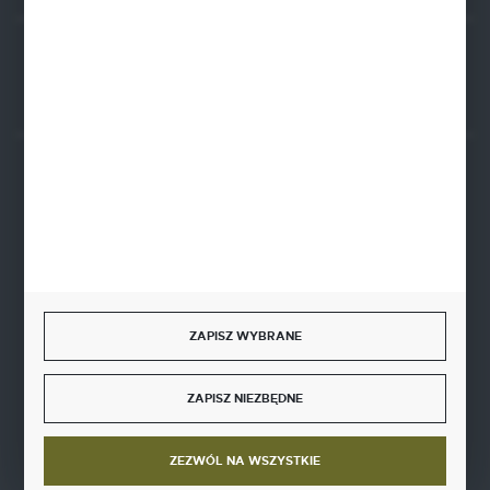
Rozpocznij zwrot produktu:
ODSTĄP OD UMOWY TUTAJ
BEZPIECZNE PŁATNOŚCI
SZYBKA DOSTAWA
ZAPISZ WYBRANE
ZAPISZ NIEZBĘDNE
DOŁĄCZ DO NAS
ZEZWÓL NA WSZYSTKIE