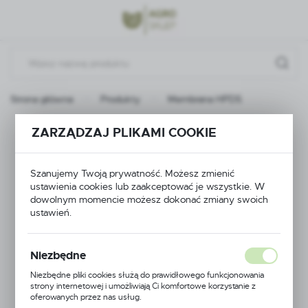
Przejdź do menu.
Przejdź do wyszukiwarki.
Przejdź do treści.
Strona główna
Produkty
Membrana HPDS
Membrana HPDS
ZARZĄDZAJ PLIKAMI COOKIE
Szanujemy Twoją prywatność. Możesz zmienić
ustawienia cookies lub zaakceptować je wszystkie. W
dowolnym momencie możesz dokonać zmiany swoich
ustawień.
Niezbędne
Niezbędne pliki cookies służą do prawidłowego funkcjonowania
strony internetowej i umożliwiają Ci komfortowe korzystanie z
oferowanych przez nas usług.