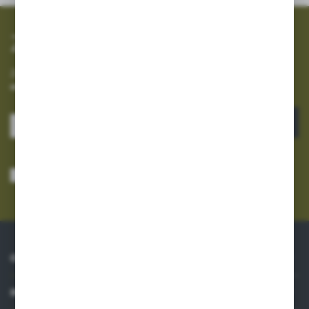
Zapisz się do newslettera
Zapisz się do newslettera na naszym sklepie internetowym i
otrzymuj informacje o nowościach i promocjach.
ZAPISZ SIĘ
Wyrażam zgodę na otrzymywanie drogą elektroniczną na wskazany przeze
mnie adres e-mail informacji dotyczących usług świadczonych przez
Administratora. Zgoda może zostać cofnięta w każdym czasie.
Polityka
prywatności
*
O NAS
INFORMACJE