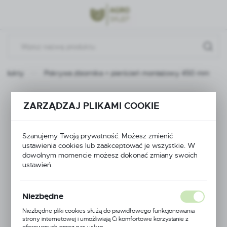
Przejdź do menu.
Przejdź do wyszukiwarki.
Przejdź do treści.
rodukty
Pokrywa zbiornika + pierścień montażowy 450 mm
Pokrywa zbiornika +
ZARZĄDZAJ PLIKAMI COOKIE
pierścień montażowy
Szanujemy Twoją prywatność. Możesz zmienić
450 mm
ustawienia cookies lub zaakceptować je wszystkie. W
dowolnym momencie możesz dokonać zmiany swoich
ustawień.
Niezbędne
Niezbędne pliki cookies służą do prawidłowego funkcjonowania
strony internetowej i umożliwiają Ci komfortowe korzystanie z
oferowanych przez nas usług.