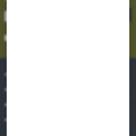
ZAPISZ SIĘ
Wyrażam zgodę na otrzymywanie drogą elektroniczną na wskazany przeze
mnie adres e-mail informacji dotyczących usług świadczonych przez
Administratora. Zgoda może zostać cofnięta w każdym czasie.
Polityka
prywatności
*
O NAS
INFORMACJE
MOJE KONTO
MASZ PYTANIE?