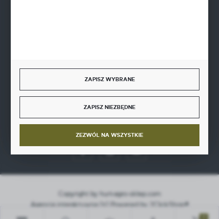
BEZPIECZNE PŁATNOŚCI
SZYBKA DOSTAWA
ZAPISZ WYBRANE
ZAPISZ NIEZBĘDNE
DOŁĄCZ DO NAS
ZEZWÓL NA WSZYSTKIE
Copyright by hurt-agro-sklep.com
Agencja interaktywna
[ti]
Powered by
2ClickShop®
0