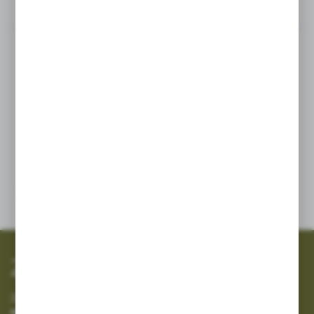
Opis produktu
Średnica zewnętrzna 450 mm
Rozmiar instalacji 415 mm
SZYBKA WYSYŁKA
SZEROKI ASORTYMENT
Zapisz się do newslettera
Zapisz się do newslettera na naszym sklepie internetowym i
otrzymuj informacje o nowościach i promocjach.