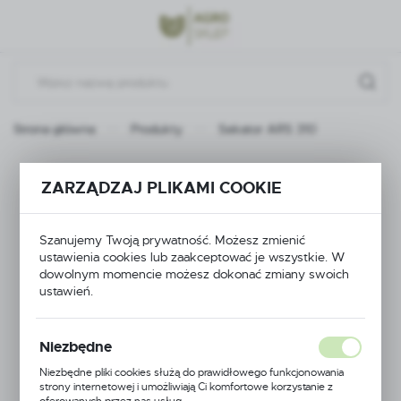
Przejdź do menu.
Przejdź do wyszukiwarki.
Przejdź do treści.
Strona główna
Produkty
Sekator ARS 310
Sekator ARS 310
ZARZĄDZAJ PLIKAMI COOKIE
Szanujemy Twoją prywatność. Możesz zmienić
ustawienia cookies lub zaakceptować je wszystkie. W
dowolnym momencie możesz dokonać zmiany swoich
ustawień.
Niezbędne
Niezbędne pliki cookies służą do prawidłowego funkcjonowania
strony internetowej i umożliwiają Ci komfortowe korzystanie z