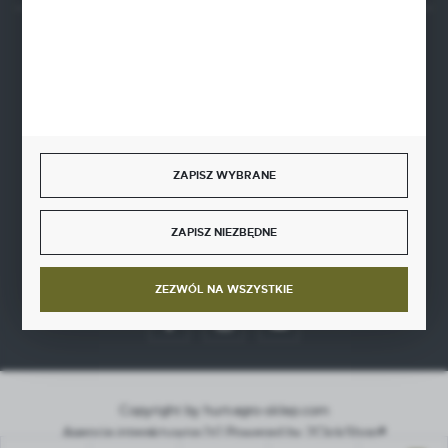
BEZPIECZNE PŁATNOŚCI
SZYBKA DOSTAWA
ZAPISZ WYBRANE
ZAPISZ NIEZBĘDNE
DOŁĄCZ DO NAS
ZEZWÓL NA WSZYSTKIE
Copyright by hurt-agro-sklep.com
Agencja interaktywna
[ti]
Powered by
2ClickShop®