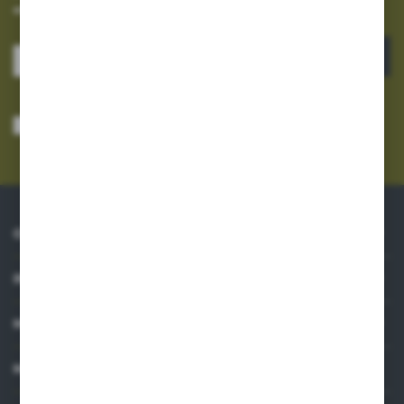
otrzymuj informacje o nowościach i promocjach.
ZAPISZ SIĘ
Wyrażam zgodę na otrzymywanie drogą elektroniczną na wskazany przeze
mnie adres e-mail informacji dotyczących usług świadczonych przez
Administratora. Zgoda może zostać cofnięta w każdym czasie.
Polityka
prywatności
*
O NAS
INFORMACJE
MOJE KONTO
MASZ PYTANIE?