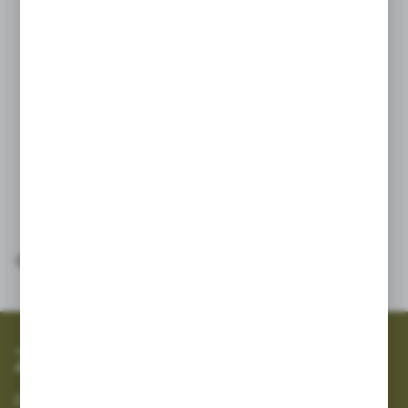
Doceniony przez profesjonalnych ogrodników
i sadowników precyzyjny sekator ARS 310
idealnie sprawdzi się przy przycinaniu roślin
oraz zbiorze owoców i warzyw np.
pomidorów, ogórków, cytrusów itp.
SZYBKA WYSYŁKA
SZEROKI ASORTYMENT
Zapisz się do newslettera
Zapisz się do newslettera na naszym sklepie internetowym i