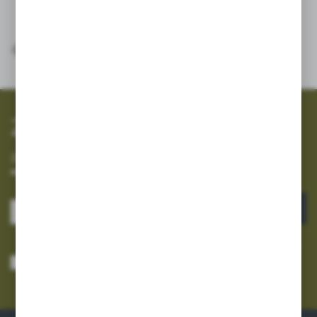
SZYBKA WYSYŁKA
SZEROKI ASORTYMENT
Zapisz się do newslettera
Zapisz się do newslettera na naszym sklepie internetowym i
otrzymuj informacje o nowościach i promocjach.
ZAPISZ SIĘ
Wyrażam zgodę na otrzymywanie drogą elektroniczną na wskazany przeze
mnie adres e-mail informacji dotyczących usług świadczonych przez
Administratora. Zgoda może zostać cofnięta w każdym czasie.
Polityka
prywatności
*