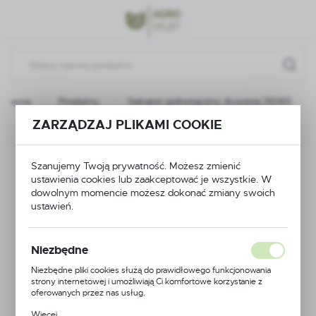
Przejdź do menu.
Przejdź do wyszukiwarki.
Przejdź do treści.
 główna
Produkty
Sekator jednoręczny Ausonia 31065
ZARZĄDZAJ PLIKAMI COOKIE
Sekator jednoręczny
Ausonia 31065
Szanujemy Twoją prywatność. Możesz zmienić
ustawienia cookies lub zaakceptować je wszystkie. W
dowolnym momencie możesz dokonać zmiany swoich
ustawień.
Niezbędne
Niezbędne pliki cookies służą do prawidłowego funkcjonowania
strony internetowej i umożliwiają Ci komfortowe korzystanie z
oferowanych przez nas usług.
Pliki cookies odpowiadają na podejmowane przez Ciebie działania w
Więcej