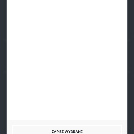
BIC SWIFT BPKOPLPW
FORMULARZ KONTAKTOWY
Rozpocznij zwrot produktu:
ODSTĄP OD UMOWY TUTAJ
BEZPIECZNE PŁATNOŚCI
SZYBKA DOSTAWA
ZAPISZ WYBRANE