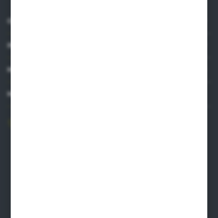
O NAS
INFORMACJE
MOJE KONTO
MASZ PYTANIE?
606 841 671
Zapraszamy pon.-pt. 8.00-16.00
pw@auto-agro.com
Auto-Agro Inter Trade
Karłowo 2
96-520 Iłów
NIP: 8341543384
PLN: 21 1020 4580 0000 1102 0123 6223
EUR: 21 1020 4580 0000 1202 0123 9763