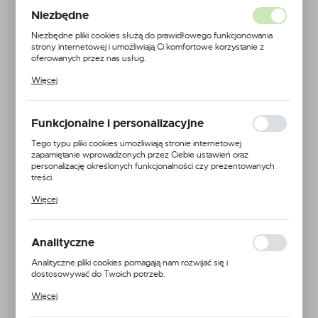
Niezbędne
Niezbędne pliki cookies służą do prawidłowego funkcjonowania
strony internetowej i umożliwiają Ci komfortowe korzystanie z
oferowanych przez nas usług.
Pliki cookies odpowiadają na podejmowane przez Ciebie działania w
Więcej
celu m.in. dostosowania Twoich ustawień preferencji prywatności,
logowania czy wypełniania formularzy. Dzięki plikom cookies
strona, z której korzystasz, może działać bez zakłóceń.
Funkcjonalne i personalizacyjne
Tego typu pliki cookies umożliwiają stronie internetowej
zapamiętanie wprowadzonych przez Ciebie ustawień oraz
personalizację określonych funkcjonalności czy prezentowanych
treści.
Dzięki tym plikom cookies możemy zapewnić Ci większy komfort
Więcej
korzystania z funkcjonalności naszej strony poprzez dopasowanie
jej do Twoich indywidualnych preferencji. Wyrażenie zgody na
funkcjonalne i personalizacyjne pliki cookies gwarantuje dostępność
większej ilości funkcji na stronie.
Analityczne
Bermad
Analityczne pliki cookies pomagają nam rozwijać się i
dostosowywać do Twoich potrzeb.
EAN:
5900000146898
Cookies analityczne pozwalają na uzyskanie informacji w zakresie
Więcej
wykorzystywania witryny internetowej, miejsca oraz częstotliwości,
z jaką odwiedzane są nasze serwisy www. Dane pozwalają nam na
Kod produktu:
21T01GP2BP000M0