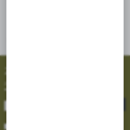
SZYBKA WYSYŁKA
SZEROKI ASORTYMENT
Zapisz się do newslettera
Zapisz się do newslettera na naszym sklepie internetowym i
otrzymuj informacje o nowościach i promocjach.
ZAPISZ SIĘ
Wyrażam zgodę na otrzymywanie drogą elektroniczną na wskazany przeze
mnie adres e-mail informacji dotyczących usług świadczonych przez
Administratora. Zgoda może zostać cofnięta w każdym czasie.
Polityka