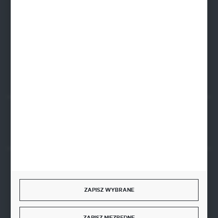
NIP: 8341543384
PLN: 21 1020 4580 0000 1102 0123 6223
EUR: 21 1020 4580 0000 1202 0123 9763
BIC SWIFT BPKOPLPW
FORMULARZ KONTAKTOWY
Rozpocznij zwrot produktu:
ODSTĄP OD UMOWY TUTAJ
BEZPIECZNE PŁATNOŚCI
ZAPISZ WYBRANE
ZAPISZ NIEZBĘDNE