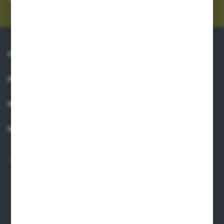
prywatności
*
O NAS
INFORMACJE
MOJE KONTO
MASZ PYTANIE?
606 841 671
Zapraszamy pon.-pt. 8.00-16.00
pw@auto-agro.com
Auto-Agro Inter Trade
Karłowo 2
96-520 Iłów