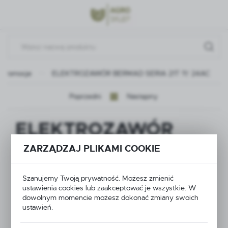
Przejdź do menu.
Przejdź do wyszukiwarki.
Przejdź do treści.
Promocje
ELEKTROZAWÓR BERMAD SERIA 21T 1\" 24AC
Poprzedni
Następny
ELEKTROZAWÓR
BERMAD SERIA 21T
ZARZĄDZAJ PLIKAMI COOKIE
1\" 24AC
Szanujemy Twoją prywatność. Możesz zmienić
ustawienia cookies lub zaakceptować je wszystkie. W
dowolnym momencie możesz dokonać zmiany swoich
ustawień.
PROMOCJA