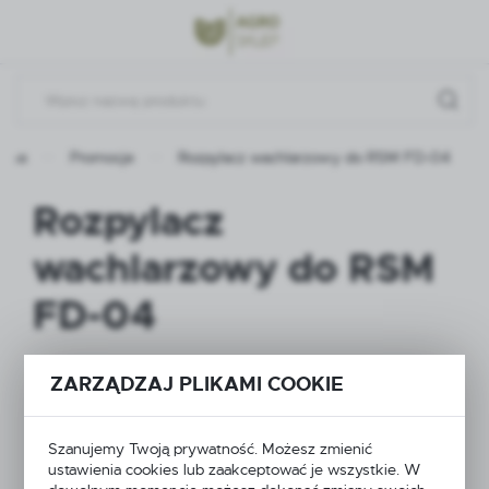
Przejdź do menu.
Przejdź do wyszukiwarki.
Przejdź do treści.
ówna
Promocje
Rozpylacz wachlarzowy do RSM FD-04
Rozpylacz
wachlarzowy do RSM
FD-04
ZARZĄDZAJ PLIKAMI COOKIE
Szanujemy Twoją prywatność. Możesz zmienić
ustawienia cookies lub zaakceptować je wszystkie. W