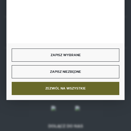
Rozpocznij zwrot produktu:
ODSTĄP OD UMOWY TUTAJ
ZAPISZ WYBRANE
BEZPIECZNE PŁATNOŚCI
ZAPISZ NIEZBĘDNE
ZEZWÓL NA WSZYSTKIE
SZYBKA DOSTAWA
DOŁĄCZ DO NAS