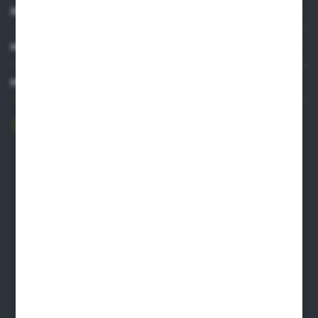
INFORMACJE
MOJE KONTO
MASZ PYTANIE?
606 841 671
Zapraszamy pon.-pt. 8.00-16.00
pw@auto-agro.com
Auto-Agro Inter Trade
Karłowo 2
96-520 Iłów
NIP: 8341543384
PLN: 21 1020 4580 0000 1102 0123 6223
EUR: 21 1020 4580 0000 1202 0123 9763
BIC SWIFT BPKOPLPW
FORMULARZ KONTAKTOWY