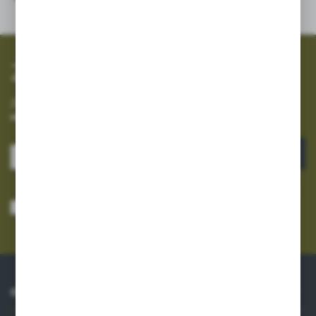
Zapisz się do newslettera
Zapisz się do newslettera na naszym sklepie internetowym i
otrzymuj informacje o nowościach i promocjach.
ZAPISZ SIĘ
Wyrażam zgodę na otrzymywanie drogą elektroniczną na wskazany przeze
mnie adres e-mail informacji dotyczących usług świadczonych przez
Administratora. Zgoda może zostać cofnięta w każdym czasie.
Polityka
prywatności
*
O NAS