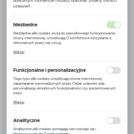
dowolnym momencie możesz dokonać zmiany swoich
ustawień.
Niezbędne
Niezbędne pliki cookies służą do prawidłowego funkcjonowania
strony internetowej i umożliwiają Ci komfortowe korzystanie z
oferowanych przez nas usług.
Pliki cookies odpowiadają na podejmowane przez Ciebie działania w
Więcej
celu m.in. dostosowania Twoich ustawień preferencji prywatności,
logowania czy wypełniania formularzy. Dzięki plikom cookies
strona, z której korzystasz, może działać bez zakłóceń.
Funkcjonalne i personalizacyjne
Tego typu pliki cookies umożliwiają stronie internetowej
zapamiętanie wprowadzonych przez Ciebie ustawień oraz
personalizację określonych funkcjonalności czy prezentowanych
treści.
Lechler
Dzięki tym plikom cookies możemy zapewnić Ci większy komfort
Więcej
korzystania z funkcjonalności naszej strony poprzez dopasowanie
EAN:
5900000113036
jej do Twoich indywidualnych preferencji. Wyrażenie zgody na
funkcjonalne i personalizacyjne pliki cookies gwarantuje dostępność
Kod produktu:
LE-FD-04
większej ilości funkcji na stronie.
Analityczne
Mała dostępność
Analityczne pliki cookies pomagają nam rozwijać się i
dostosowywać do Twoich potrzeb.